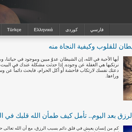
فارسي
كوردى
Ελληνικά
Türkçe
طان للقلوب وكيفية النجاة منه
أيها الأحبة في الله، إن الشيطان عدوٌ مبين وموجود في حياتنا، وم
نرتكبها هي الغفلة عن وجوده. إذا حدثت مشكلة عندك في البيت، أ
دعتك نفسك لارتكاب فاحشة أو أكل الحرام، فابحث دائماً عن 
وراءها.
لرزق بعد اليوم.. تأمل كيف طمأن الله قلبك في ا
كم من إنسان يعيش في قلق دائم بسبب الرزق، مع أن الله تعالى 