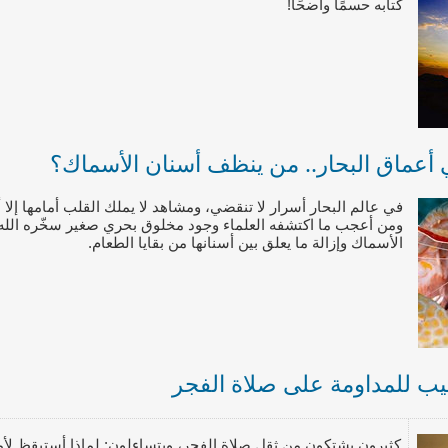
كتابه حسمًا واضحًا!
أعماق البحار.. من ينظف أسنان الأسماك؟
في عالم البحار أسرار لا تنقضي، ومشاهد لا يملك القلب أمامها إلا 
ومن أعجب ما اكتشفه العلماء وجود مخلوق بحري صغير سخّره الله
الأسماك وإزالة ما يعلق بين أسنانها من بقايا الطعام
.
يب للمداومة على صلاة الفجر
كثيرون يشتكون من ثقل صلاة الفجر، ويتساءلون: لماذا أستيقظ لأمو