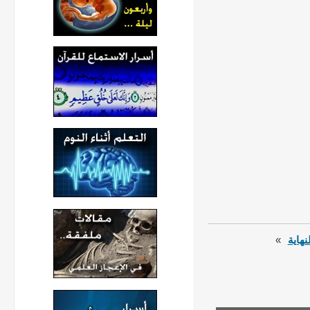
نهاية
»