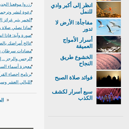
رزروا موقعنا الجدي
انظر إلى أكبر وادي
للنمل
دعوة لنشر وترجمة 
الخمر يثير غرائز ا
مفاجأة: الأرض لا
لماذا نصلي صلاة 
تدور
صورة وآية: فإذا ا
أسرار الأمواج
عالج أمراضك بالص
العميقة
مضادات سرطان في
الخشوع طريق
الرجس والرجز .. إع
النجاح
معجزة أسماء السو
برنامج إحصاء القرآن الكريم
فوائد صلاة الصبح
الليالي العشر وسور
سبع أسرار لكشف
الكذب
«
الب