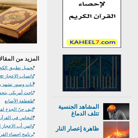
المزيد من المقالا
تحميل تطبيق الكح
واتساب الإعجاز Quran Miracles Whatsapp
آيات وسور تشهد ب
باحث أمريكي يتحدث
طقطقة الأصابع
المشاهد الجنسية
كيف حنّ الجذع لفر
تتلف الدماغ
النحاس في القرآن
واتس أب الإعجاز ا
ظاهرة إعصار النار
برنامج إحصاء القر