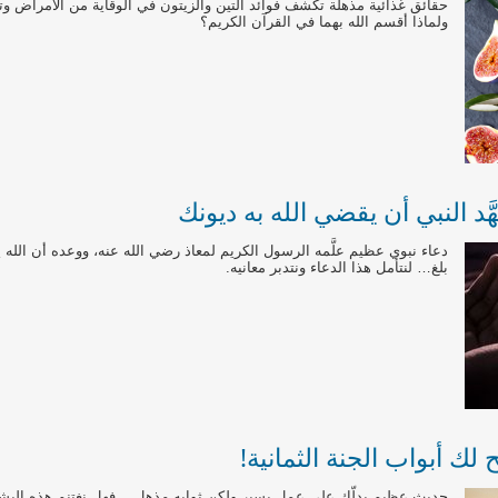
حقائق غذائية مذهلة تكشف فوائد التين والزيتون في الوقاية من الأمراض
ولماذا أقسم الله بهما في القرآن الكريم؟
َد النبي أن يقضي الله به ديونك
دعاء نبوي عظيم علَّمه الرسول الكريم لمعاذ رضي الله عنه، ووعده أن الله ي
بلغ… لنتأمل هذا الدعاء ونتدبر معانيه.
لك أبواب الجنة الثمانية!
حديث عظيم يدلّك على عمل يسير ولكن ثوابه مذهل… فهل نغتنم هذه البشار