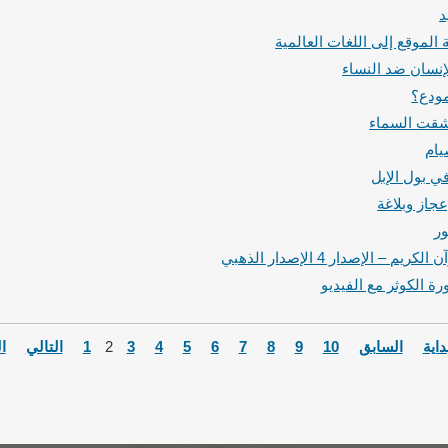
د
الموقع إلى اللغات العالمية
لإنسان ضد النساء
مودع؟
نشقت السماء
يام
 بول الإبل
جاز وبلاغة
ر
 – الإصدار 4 الإصدار الذهبي
ة الكوثر مع الفيديو
داية
السابق
10
9
8
7
6
5
4
3
2
1
التالي
ال