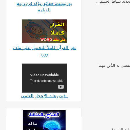
 وتجديد نشاط الجسم…
بوربوينت: حقائق تؤكد قرب يوم
القيامة
نص القرآن كاملاً للتحميل على ملف
وورد
قضي به الدَّين مهما
فيديوهات الإعجاز العلمي
ة النبوية؟