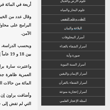
علوم الأرض والجبال
أربعة في المائة في الفترة ما بين 2005 و2007، وذلك بعد سنوات من التراج
علوم البحار والمياه
وقال عدد من الخبر
الطب وعلم النفس
البرامج على محاو
البلاغة والبيان
الآمن.
أسرار المخلوقات
أسرار الشفاء
ب
الغذاء
بين 18 و 19 عاماً إلى 74 من بين كل ألف فتاة تقريباً.
صورة وآية
أسرار السنة النبوية
واعتبرت سارة براو
العمرية ظاهرة جدي
أسرار الإيمان واليقين
المائة من حالات ا
أسرار الشفاء بالقرآن
أسرار إعجازية منوعة
وأضافت براون إن ل
أسئلة الإعجاز العلمي
التي لم تفض إلى ح