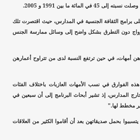
على برامج الثقافة الجنسية في المدارس، حيث اقتصرت تلك
الزواج دون التطرق بشكل واضح إلى وسائل ممارسة الجنس
ة، فإن 22 فتاة من بين كل ألف تتراوح أعمارهن بين 15 و17 عاماً هن أمهات، في حين ترتفع النسبة لدى من تتراوح أعمارهن
 هذه الفوارق في نسب الأمهات العازبات باختلاف الفئات
ارج المدارس، إذ تشير أبحاث البرنامج إلى أن سبعين في
ير مخطط لها."
سببوا بحمل صديقاتهن بعد أن أقاموا الكثير من العلاقات