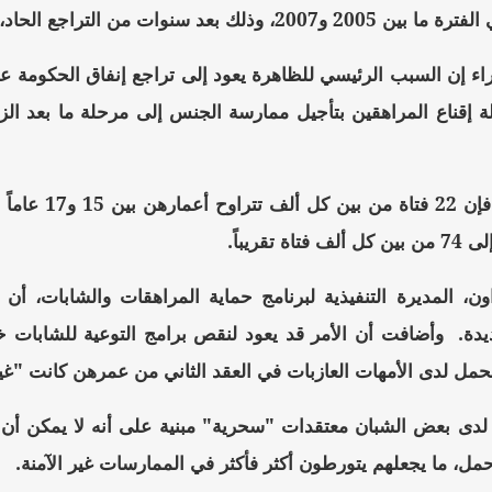
ع الحاد، وصلت نسبته إلى 45 في المائة ما بين 1991 و 2005.
اء إن السبب الرئيسي للظاهرة يعود إلى تراجع إنفاق الحكومة 
لة إقناع المراهقين بتأجيل ممارسة الجنس إلى مرحلة ما بعد 
وبحسب الدراس
ن، المديرة التنفيذية لبرنامج حماية المراهقات والشابات، أن
دة.
وأضافت أن الأمر قد يعود لنقص برامج التوعية للشابات خ
لحمل لدى الأمهات العازبات في العقد الثاني من عمرهن كانت "غ
دى بعض الشبان معتقدات "سحرية" مبنية على أنه لا يمكن أن يت
مل، ما يجعلهم يتورطون أكثر فأكثر في الممارسات غير الآمنة.