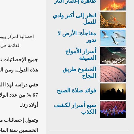
ظاهرة إعصار النار
انظر إلى أكبر وادي
للنمل
مفاجأة: الأرض لا
تدور
القائمة هي 
أسرار الأمواج
العميقة
جميع الإحصائيات تؤ
الخشوع طريق
هذه الدول.. ومن ال
النجاح
فوائد صلاة الصبح
سبع أسرار لكشف
أولاد زنا..
الكذب
وتقول إحصائيات م
الخمسين سنة الماضية حتى وصل