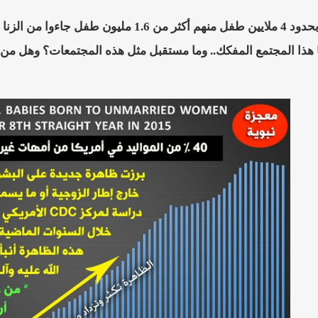
فقد وُلد عام 2015 بحدود 4 ملايين طفل منهم أك
هذا المجتمع المفكك.. وما مستقبل مثل هذه المجتمعات؟ وهل من ال