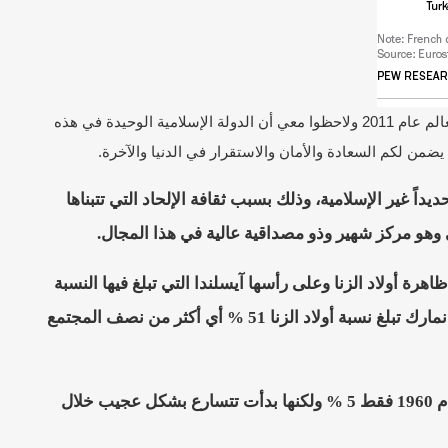
إحصائية لمركز بيوريسيرتش الأمريكي عن نسبة الأولاد غير الشرعيين بين المواليد في دول العالم عام 2011 ولاحظوا معي أن الدولة الإسلامية الوحيدة في هذه
يضمن لكم السعادة والأمان والاستقرار في الدنيا والآخرة.
ً غير الإسلامية، وذلك بسبب ثقافة الإلحاد التي تتبناها
 وهو مركز شهير وذو مصداقية عالية في هذا المجال.
ل الغربية تنتشر فيها ظاهرة أولاد الزنا وعلى رأسها آيسلندا التي تبلغ فيها النسبة
67 % من عدد الولادات أما في فرسنا فتبلغ النسبة 56 % وفي بريطانيا 48 % وفي الدانمارك تبلغ نسبة أولاد الزنا 51 % أي أكثر من نصف المجتمع
الأمريكي إن هذه الظاهرة كانت في المجتمع الأمريكي عام 1960 فقط 5 % ولكنها بدأت تتسارع بشكل عجيب خلال