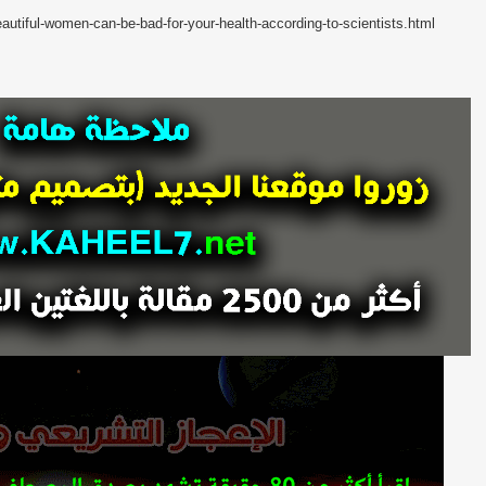
tiful-women-can-be-bad-for-your-health-according-to-scientists.html