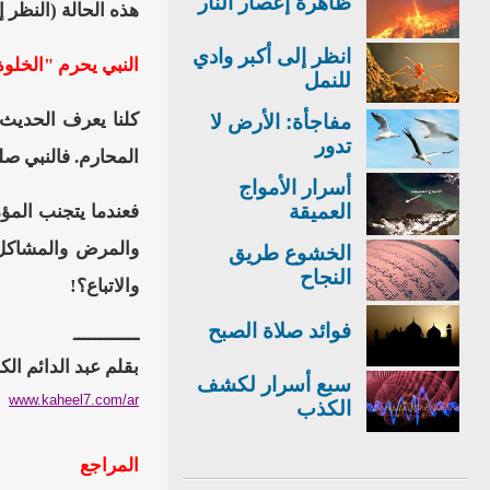
ظاهرة إعصار النار
هذه الحالة (النظر 
انظر إلى أكبر وادي
النبي يحرم "الخلوة
للنمل
كلنا يعرف الحديث
مفاجأة: الأرض لا
تدور
المحارم. فالنبي صل
أسرار الأمواج
العميقة
فعندما يتجنب المؤم
والمرض والمشاكل ا
الخشوع طريق
النجاح
والاتباع؟!
فوائد صلاة الصبح
ــــــــــــ
بقلم عبد الدائم الك
سبع أسرار لكشف
www.kaheel7.com/ar
الكذب
المراجع