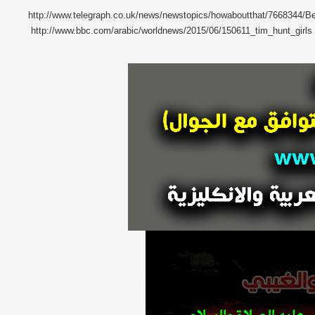
http://www.telegraph.co.uk/news/newstopics/howaboutthat/7668344/Beau
http://www.bbc.com/arabic/worldnews/2015/06/150611_tim_hunt_girls