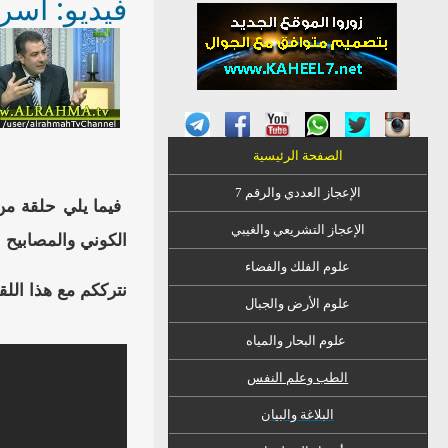
فيديو: أسر
الصفحة الرئيسية
الإعجاز العددي والرقم 7
فيما يلي حلقة من 
الإعجاز التشريعي والغيبي
الكوني والمصابيح 
علوم الفلك والفضاء
نترككم مع هذا اللق
علوم الأرض والجبال
علوم البحار والمياه
الطب وعلم النفس
البلاغة والبيان