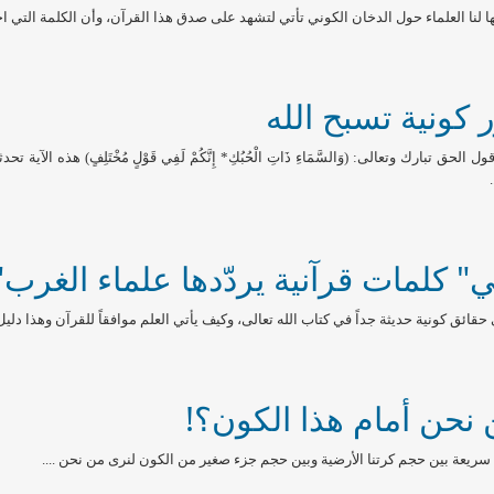
نا العلماء حول الدخان الكوني تأتي لتشهد على صدق هذا القرآن، وأن الكلمة التي اختار
ر كونية تسبح الله
 الحق تبارك وتعالى: (وَالسَّمَاءِ ذَاتِ الْحُبُكِ* إِنَّكُمْ لَفِي قَوْلٍ مُخْتَلِفٍ) هذ
ني" كلمات قرآنية يردّدها علماء الغرب"
قائق كونية حديثة جداً في كتاب الله تعالى، وكيف يأتي العلم موافقاً للقرآن وهذا دليل 
 نحن أمام هذا الكون؟!
يعة بين حجم كرتنا الأرضية وبين حجم جزء صغير من الكون لنرى من نحن ....