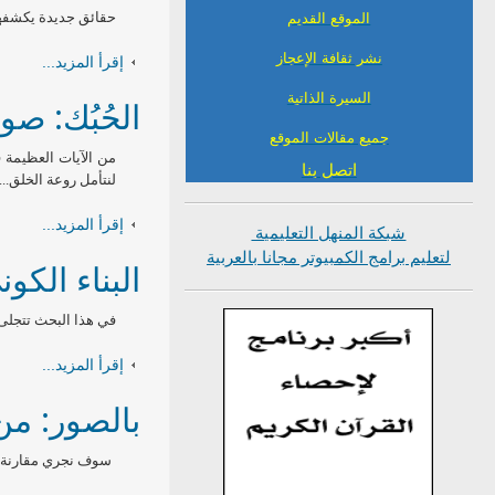
حقائق جديدة يكشفها ل
الموقع القديم
نشر ثقافة الإعجاز
إقرأ المزيد...
السيرة الذاتية
الحُبُك: صو
جميع مقالات الموقع
من الآيات العظيمة قول
اتصل بنا
لنتأمل روعة الخلق....
إقرأ المزيد...
شبكة المنهل التعليمية
لتعليم برامج الكمبيوتر مجانا بالعربية
البناء الكو
في هذا البحث تتجلى ح
إقرأ المزيد...
بالصور: من
سوف نجري مقارنة سر