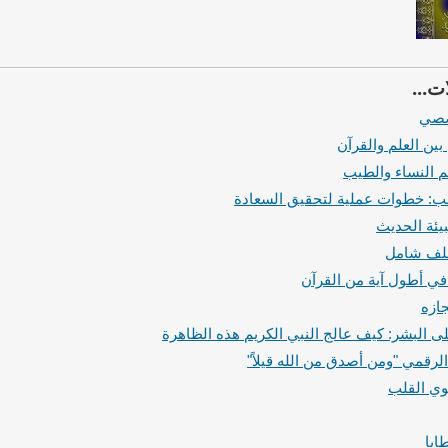
ت...
صصي
بين العلم والقرآن
م النساء والطيب
قلب: خطوات عملية لتحقيق السعادة
بيئة الحديث
ملف شامل
في أطول آية من القرآن
ازه
ى البشر: كيف عالج النبي الكريم هذه الظاهرة
لرقمي "ومن أصدق من الله قيلاً"
وي القلب
ايا