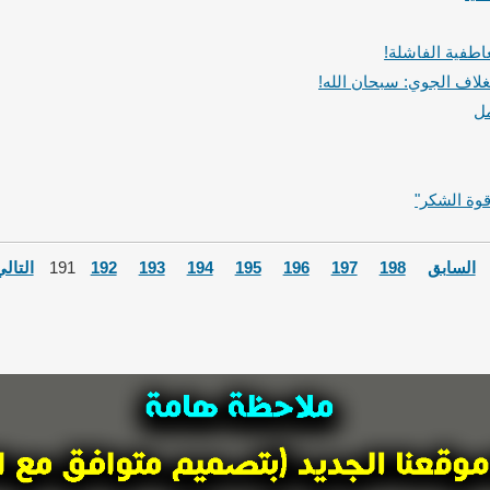
اطفية الفاشلة!
غلاف الجوي: سبحان الله!
مل
قوة الشكر"
السابق
198
197
196
195
194
193
192
191
التال