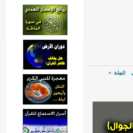
ي
النهاية
»