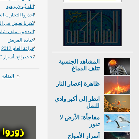
الله يُبدئ ويعيد
احذروا التجارب الع
بكتريا تعيش في ال
التدخين: ملف شا
عيادة المريض
خرافة العام 2012
بحث رائع: أسرار "
المشاهد الجنسية
تتلف الدماغ
«
البداية
ظاهرة إعصار النار
انظر إلى أكبر وادي
للنمل
مفاجأة: الأرض لا
تدور
أسرار الأمواج