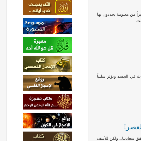
اً من معلومة يجددون بها
....
ث في الجسد وتؤثر سلبياً
لعصر!
حقق سعادتنا... ولكن للأسف