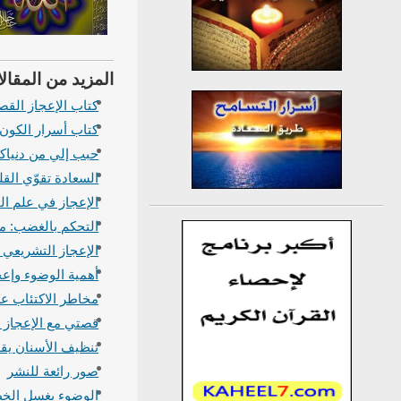
المزيد من المقالا
كتاب الإعجاز الق
كتاب أسرار الكون 
حبب إلي من دنياك
السعادة تقوّي ال
الإعجاز في علم ال
التحكم بالغضب: 
الإعجاز التشريعي 
أهمية الوضوء وإعج
مخاطر الاكتئاب عل
قصتي مع الإعجاز ا
تنظيف الأسنان يق
صور رائعة للنشر
الوضوء يغسل الخط