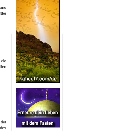
eine
ler
 die
llen
 der
 des