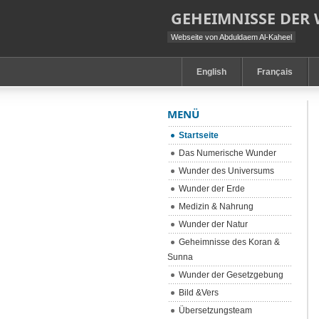
GEHEIMNISSE DER
Webseite von Abduldaem Al-Kaheel
English
Français
MENÜ
Startseite
Das Numerische Wunder
Wunder des Universums
Wunder der Erde
Medizin & Nahrung
Wunder der Natur
Geheimnisse des Koran &
Sunna
Wunder der Gesetzgebung
Bild &Vers
Übersetzungsteam