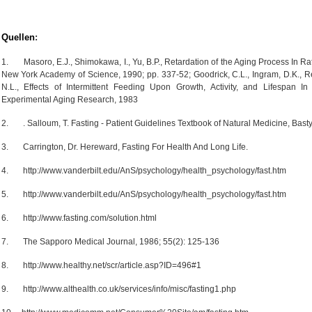
Quellen
:
1.
Masoro, E.J., Shimokawa, I., Yu, B.P., Retardation of the Aging Process In Ra
New York Academy of Science, 1990; pp. 337-52; Goodrick, C.L., Ingram, D.K., Re
N.L., Effects of Intermittent Feeding Upon Growth, Activity, and Lifespan In
Experimental Aging Research, 1983
2.
. Salloum, T. Fasting - Patient Guidelines Textbook of Natural Medicine, Basty
3.
Carrington, Dr. Hereward, Fasting For Health And Long Life.
4.
http://www.vanderbilt.edu/AnS/psychology/health_psychology/fast.htm
5.
http://www.vanderbilt.edu/AnS/psychology/health_psychology/fast.htm
6.
http://www.fasting.com/solution.html
7.
The Sapporo Medical Journal, 1986; 55(2): 125-136
8.
http://www.healthy.net/scr/article.asp?ID=496#1
9.
http://www.althealth.co.uk/services/info/misc/fasting1.php