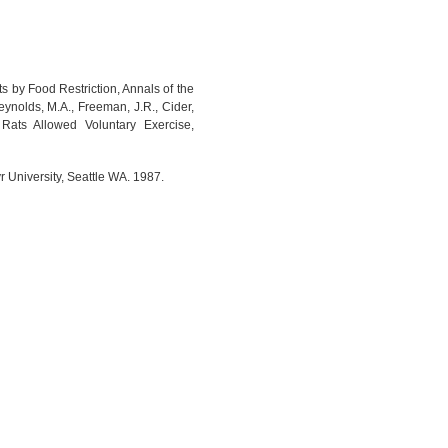
ts by Food Restriction, Annals of the
ynolds, M.A., Freeman, J.R., Cider,
 Rats Allowed Voluntary Exercise,
r University, Seattle WA. 1987.