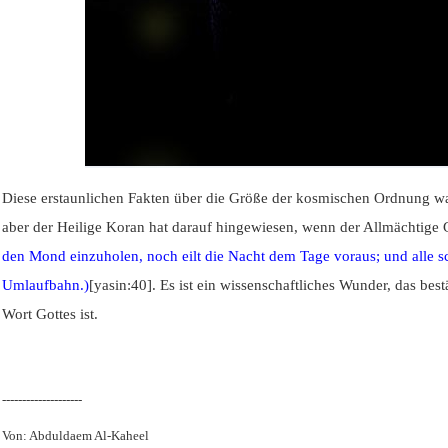
Diese erstaunlichen Fakten über die Größe der kosmischen Ordnung war
aber der Heilige Koran hat darauf hingewiesen, wenn der Allmächtige 
den Mond einzuholen, noch eilt die Nacht dem Tage voraus; und alle s
Umlaufbahn.)
[yasin:40]. Es ist ein wissenschaftliches Wunder, das best
Wort Gottes ist.
--------------------
Von: Abduldaem Al-Kaheel