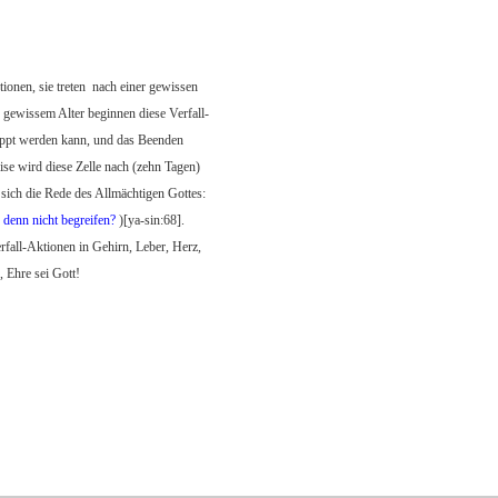
ionen, sie treten
nach einer gewissen
b gewissem Alter beginnen diese Verfall-
toppt werden kann, und das Beenden
ise wird diese Zelle nach (zehn Tagen)
t sich die Rede des Allmächtigen Gottes:
 denn nicht begreifen?
)[ya-sin:68].
erfall-Aktionen in Gehirn, Leber, Herz,
, Ehre sei Gott!