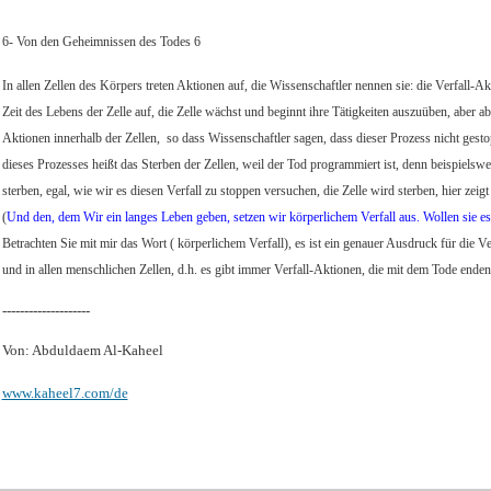
6- Von den Geheimnissen des Todes 6
In allen Zellen des Körpers treten Aktionen auf, die Wissenschaftler nennen sie: die Verfall-Akt
Zeit des Lebens der Zelle auf, die Zelle wächst und beginnt ihre Tätigkeiten auszuüben, aber a
Aktionen innerhalb der Zellen,
so dass Wissenschaftler sagen, dass dieser Prozess nicht ges
dieses Prozesses heißt das Sterben der Zellen, weil der Tod programmiert ist, denn beispielswe
sterben, egal, wie wir es diesen Verfall zu stoppen versuchen, die Zelle wird sterben, hier zeig
(
Und den, dem Wir ein langes Leben geben, setzen wir körperlichem Verfall aus. Wollen sie es
Betrachten Sie mit mir das Wort ( körperlichem Verfall), es ist ein genauer Ausdruck für die V
und in allen menschlichen Zellen, d.h. es gibt immer Verfall-Aktionen, die mit dem Tode enden
--------------------
Von: Abduldaem Al-Kaheel
www.kaheel7.com/de