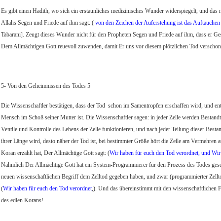
Es gibt einen Hadith, wo sich ein erstaunliches medizinisches Wunder widerspiegelt, und das n
Allahs Segen und Friede auf ihm sagt: (
von den Zeichen der Auferstehung ist das Auftauchen 
Tabarani]. Zeugt dieses Wunder nicht für den Propheten Segen und Friede auf ihm, dass er Gesa
Dem Allmächtigen Gott reuevoll zuwenden, damit Er uns vor diesem plötzlichen Tod verschon
5- Von den Geheimnissen des Todes 5
Die Wissenschaftler bestätigen, dass der Tod
schon im Samentropfen erschaffen wird, und entwi
Mensch im Schoß seiner Mutter ist. Die Wissenschaftler sagen: in jeder Zelle werden Bestandtei
Ventile und Kontrolle des Lebens der Zelle funktionieren, und nach jeder Teilung dieser Bestand
ihrer Länge wird, desto näher der Tod ist, bei bestimmter Größe hört die Zelle am Vermehren auf
Koran erzählt hat, Der Allmächtige Gott sagt: (
Wir haben für euch den Tod verordnet, und Wir 
Nähmlich Der Allmächtige Gott hat ein System-Programmierer für den Prozess des Todes gesetz
neuen wissenschaftlichen Begriff dem Zelltod gegeben haben, und zwar (programmierter Zellto
(
Wir haben für euch den Tod verordnet
,). Und das übereinstimmt mit den wissenschaftlichen F
des edlen Korans!