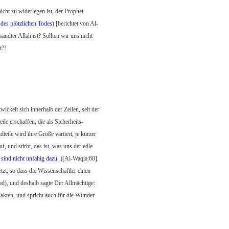
icht zu widerlegen ist, der Prophet
des plötzlichen Todes
) [berichtet von Al-
ndter Allah ist? Sollten wir uns nicht
t?!
ckelt sich innerhalb der Zellen, seit der
le erschaffen, die als Sicherheits-
teile wird ihre Größe variiert, je kürzer
, und stirbt, das ist, was uns der edle
sind nicht unfähig dazu,
)[Al-Waqia:60].
t, so dass die Wissenschaftler einen
d), und deshalb sagte Der Allmächtige:
akten, und spricht auch für die Wunder