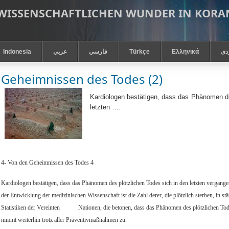
 WISSENSCHAFTLICHEN WUNDER IN KOR
Indonesia
عربي
فارسي
Türkçe
Ελληνικά
دى
Geheimnissen des Todes (2)
Kardiologen bestätigen, dass das Phänomen de
letzten ….
4- Von den Geheimnissen des Todes 4
Kardiologen bestätigen, dass das Phänomen des plötzlichen Todes sich in den letzten vergangene
der Entwicklung der medizinischen Wissenschaft ist die Zahl derer, die plötzlich sterben, in s
Statistiken der Vereinten
Nationen, die betonen, dass das Phänomen des plötzlichen Tode
nimmt weiterhin trotz aller Präventivmaßnahmen zu.