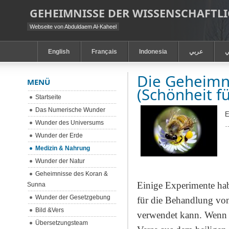
GEHEIMNISSE DER WISSENSCHAFT
Webseite von Abduldaem Al-Kaheel
English
Français
Indonesia
عربي
ي
Die Geheimni
MENÜ
(Schönheit fü
Startseite
Das Numerische Wunder
E
Wunder des Universums
Wunder der Erde
Medizin & Nahrung
Wunder der Natur
Geheimnisse des Koran &
Einige Experimente hab
Sunna
Wunder der Gesetzgebung
für die Behandlung von 
Bild &Vers
verwendet kann. Wenn Si
Übersetzungsteam