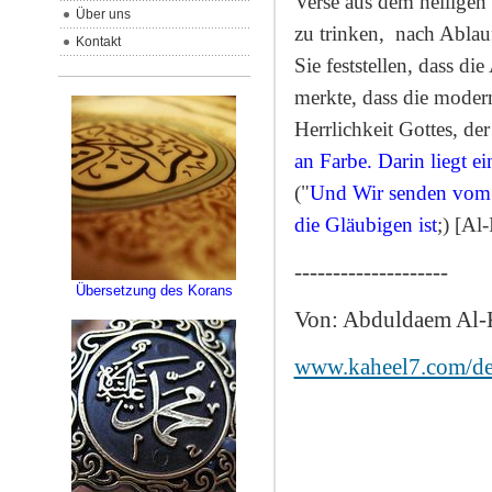
Verse aus dem heiligen
Über uns
zu trinken,
nach Ablauf
Kontakt
Sie feststellen, dass d
merkte, dass die moder
Herrlichkeit Gottes, der
an Farbe. Darin liegt e
("
Und Wir senden vom K
die Gläubigen ist
;) [Al-
--------------------
Übersetzung des Korans
Von: Abduldaem Al-
www.kaheel7.com/d