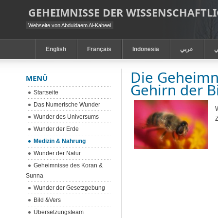
GEHEIMNISSE DER WISSENSCHAFT
Webseite von Abduldaem Al-Kaheel
English
Français
Indonesia
عربي
ي
Die Geheimni
MENÜ
Gehirn der B
Startseite
Das Numerische Wunder
W
Wunder des Universums
Z
Wunder der Erde
Medizin & Nahrung
Wunder der Natur
Geheimnisse des Koran &
Sunna
Wunder der Gesetzgebung
Bild &Vers
Übersetzungsteam