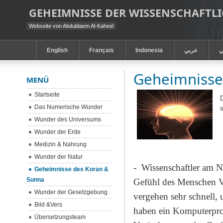
GEHEIMNISSE DER WISSENSCHAFT
Webseite von Abduldaem Al-Kaheel
English
Français
Indonesia
عربي
ي
Geheimnisse
MENÜ
Startseite
Das Numerische Wunder
s
Wunder des Universums
Wunder der Erde
Medizin & Nahrung
Wunder der Natur
-
Wissenschaftler am Ne
Geheimnisse des Koran &
Sunna
Gefühl des Menschen Ve
Wunder der Gesetzgebung
vergehen sehr schnell,
Bild &Vers
haben ein Komputerpro
Übersetzungsteam