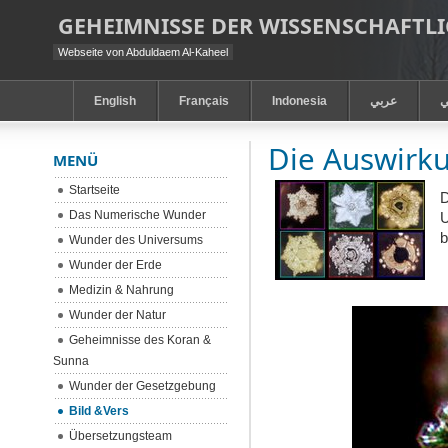
GEHEIMNISSE DER WISSENSCHAFT
Webseite von Abduldaem Al-Kaheel
English
Français
Indonesia
عربي
ي
Die Auswirk
MENÜ
Startseite
D
Das Numerische Wunder
U
b
Wunder des Universums
Wunder der Erde
Medizin & Nahrung
Wunder der Natur
Geheimnisse des Koran &
Sunna
Wunder der Gesetzgebung
Bild &Vers
Übersetzungsteam