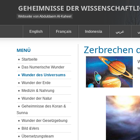
GEHEIMNISSE DER WISSENSCHAFT
Webseite von Abduldaem Al-Kaheel
English
Français
Indonesia
عربي
ي
Zerbrechen 
MENÜ
Startseite
W
Das Numerische Wunder
w
Wunder des Universums
Wunder der Erde
Medizin & Nahrung
Wunder der Natur
Geheimnisse des Koran &
Sunna
Wunder der Gesetzgebung
Bild &Vers
Übersetzungsteam