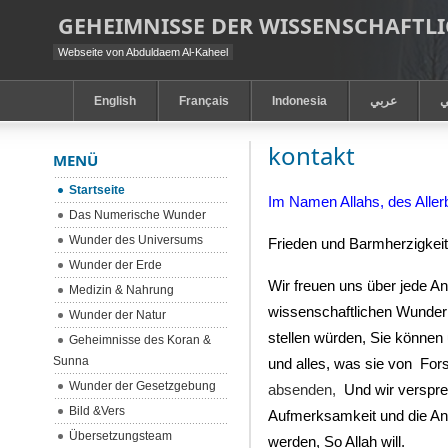
GEHEIMNISSE DER WISSENSCHAFT
Webseite von Abduldaem Al-Kaheel
English
Français
Indonesia
عربي
ي
kontakt
MENÜ
Startseite
Im Namen Allahs, des Alle
Das Numerische Wunder
Wunder des Universums
Frieden und Barmherzigkeit 
Wunder der Erde
Wir freuen uns über jede An
Medizin & Nahrung
wissenschaftlichen Wunder 
Wunder der Natur
stellen würden, Sie können
Geheimnisse des Koran &
Sunna
und alles, was sie von
Fors
Wunder der Gesetzgebung
absenden,
Und wir verspre
Bild &Vers
Aufmerksamkeit und die An
Übersetzungsteam
werden, So Allah will.