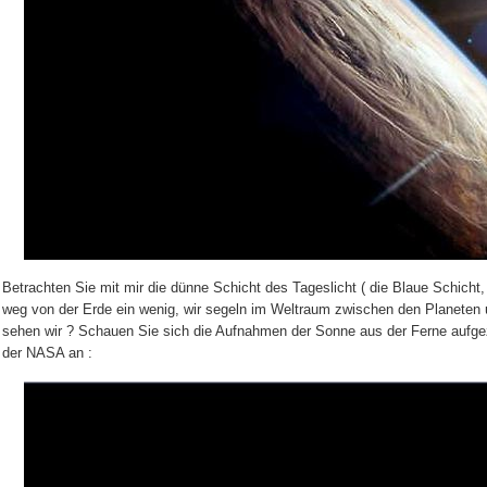
Betrachten Sie mit mir die dünne Schicht des Tageslicht ( die Blaue Schicht,
weg von der Erde ein wenig, wir segeln im Weltraum zwischen den Planeten 
sehen wir ? Schauen Sie sich die Aufnahmen der Sonne aus der Ferne aufge
der NASA an :