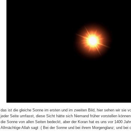
das ist die gleiche Sonne im ersten und im zweiten Bild, hier sehen wir sie 
jeder Seite umfasst, diese Sicht hätte sich Niemand früher vorstellen können
die Sonne von allen Seiten bedeckt, aber der Koran hat es uns vor 1400 Jah
Allmächtige Allah sagt :( Bei der Sonne und bei ihrem Morgenglanz; und bei 