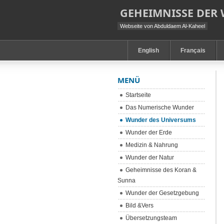
GEHEIMNISSE DER
Webseite von Abduldaem Al-Kaheel
English
Français
MENÜ
Startseite
Das Numerische Wunder
Wunder des Universums
Wunder der Erde
Medizin & Nahrung
Wunder der Natur
Geheimnisse des Koran &
Sunna
Wunder der Gesetzgebung
Bild &Vers
Übersetzungsteam