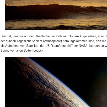
Dies ist, was wir auf der Oberfläche der Erde mit bloßem Auge sehen, aber d
der dünnen Tageslicht-Schicht (Atmosphäre) herausgekommen sind, sah die 
die Aufnahme von Satelliten der US-Raumfahrtschiff der NASA, betrachten wir
Sonne von allen Seiten bedeckt.