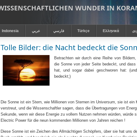
 WISSENSCHAFTLICHEN WUNDER IN KOR
Indonesia
عربي
فارسي
Türkçe
Ελληνικά
دى
Tolle Bilder: die Nacht bedeckt die Son
Betrachten wir durch eine Reihe von Bildern,
die Sonne von jeder Seite bedeckt, und dass
hat, und sogar dabei geschworen hat: (un
bedeckt;)
Die Sonne ist ein Stern, wie Millionen von Sternen im Universum, sie ist ei
verstreut, und die Wissenschaftler sagen, dass die Übertragungen von Energi
Sekunde, wenn wir diese Energie zu vollem Nutzen nehmen würden, würde s
Electric Power für die neun kommenden Millionen von Jahren reichen !
Diese Sonne ist ein Zeichen des Allmächtigen Schöpfers, über sie hat uns d