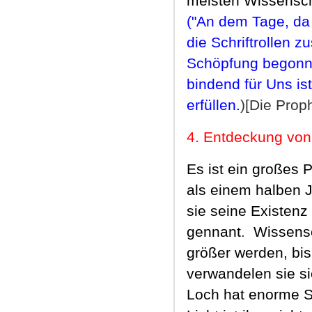
meisten
Wissensch
(
"An dem Tage, da
die Schriftrollen 
Schöpfung begonne
bindend für Uns is
erfüllen.
)[Die Proph
4
.
Entdeckung von
Es ist ein großes 
als einem halben 
sie seine Existenz
gennant
.
Wissensc
größer werden, bi
verwandelen sie s
Loch hat enorme Sc