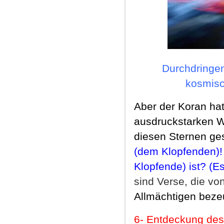
Durchdringen
kosmisc
Aber der Koran hat
ausdruckstarken Wo
diesen Sternen ge
(dem Klopfenden)! 
Klopfende) ist? (Es
sind Verse, die vo
Allm
ächtigen beze
6
- Entdeckung de