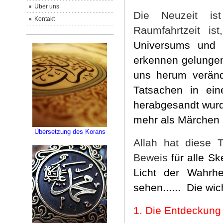
Über uns
Die Neuzeit is
Kontakt
Raumfahrtzeit 
Universums und 
erkennen gelungen
uns herum verände
Tatsachen in ei
herabgesandt wurde
mehr als Märchen 
Übersetzung des Korans
Allah hat diese 
Beweis
für alle S
Licht der Wahrh
sehen......
Die wic
1
.
Die Entdeckung