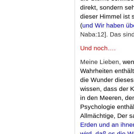
direkt, sondern se
dieser Himmel ist 
(
und Wir haben übe
Naba:12]. Das sind
Und noch….
Meine Lieben,
wen
Wahrheiten enthält,
die Wunder dieses
wissen, dass der 
in den Meeren, den
Psychologie enthält
Allm
ächtige, Der s
Erden und an ihnen
wird, daß es die W