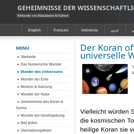
GEHEIMNISSE DER WISSENSCHAFT
Webseite von Abduldaem Al-Kaheel
English
Français
Indonesia
عربي
ي
Der Koran of
MENÜ
universelle 
Startseite
Das Numerische Wunder
Wunder des Universums
Wunder der Erde
Medizin & Nahrung
Wunder der Natur
Geheimnisse des Koran &
Sunna
Vielleicht würden 
Wunder der Gesetzgebung
die kosmischen To
Bild &Vers
heilige Koran sie v
Übersetzungsteam