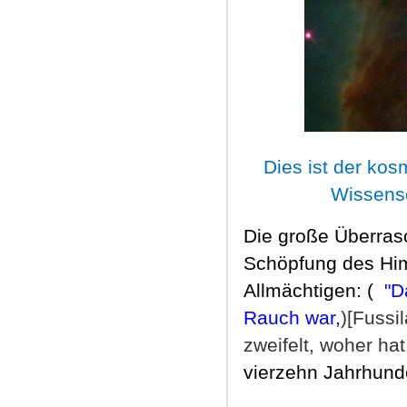
Dies ist der kos
Wissensc
Die große Überras
Schöpfung des Hi
Allm
ächtigen: (
"D
Rauch war,
)[Fussi
zweifelt, woher h
vierzehn Jahrhund