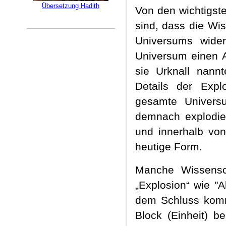
Übersetzung Hadith
Von den wichtigst
sind, dass die Wis
Universums wide
Universum einen A
sie Urknall nann
Details der Exp
gesamte Univers
demnach explodier
und innerhalb von
heutige Form.
Manche Wissensc
„Explosion“ wie "A
dem Schluss komm
Block (Einheit) b