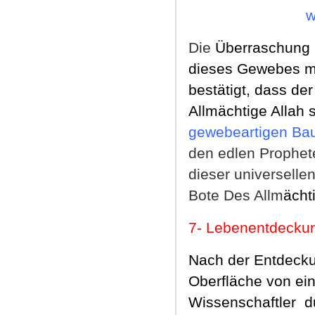
w
Die
Überraschung i
dieses Gewebes mit
bestätigt, dass de
Allm
ächtige Allah s
gewebeartigen Ba
den edlen Prophete
dieser universelle
Bote Des Allm
ächti
7
-
Lebenentdeckun
Nach der Entdecku
Oberfläche von ei
Wissenschaftler
d