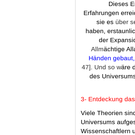
Dieses E
Erfahrungen errei
sie es
über s
haben, erstaunlic
der Expansio
Allm
ächtige All
Händen gebaut,u
47]. Und so w
äre 
des Universums 
3
-
Entdeckung das
Viele Theorien sin
Universums aufgese
Wissenschaftlern un