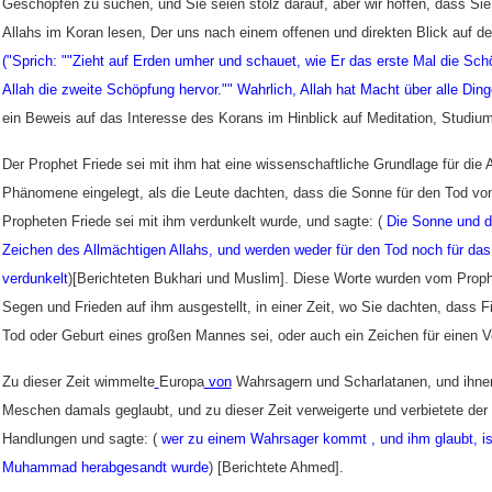
Geschöpfen zu suchen, und Sie seien stolz darauf, aber wir hoffen, dass Sie
Allahs im Koran lesen, Der uns nach einem offenen und direkten Blick auf de
(
"Sprich: ""Zieht auf Erden umher und schauet, wie Er das erste Mal die Sch
Allah die zweite Schöpfung hervor."" Wahrlich, Allah hat Macht über alle Ding
ein Beweis auf das Interesse des Korans im Hinblick auf
Meditation, Studiu
Der Prophet Friede sei mit ihm hat eine wissenschaftliche Grundlage für die
Phänomene eingelegt, als die Leute dachten, dass die Sonne
für den Tod vo
Propheten Friede sei mit ihm verdunkelt wurde, und sagte: (
Die Sonne und d
Zeichen des Allmächtigen Allahs, und werden weder für den Tod noch für d
verdunkelt
)[Berichteten Bukhari und Muslim]. Diese Worte wurden vom Proph
Segen und Frieden auf ihm ausgestellt, in einer Zeit, wo Sie dachten, dass F
Tod oder Geburt eines großen Mannes sei, oder auch ein Zeichen für einen Ve
Zu dieser Zeit
wimmelte
Europa
von
Wahrsagern und Scharlatanen, und ihne
Meschen damals geglaubt, und zu dieser Zeit verweigerte und verbietete der 
Handlungen und sagte: (
wer zu einem Wahrsager kommt , und ihm glaubt, is
Muhammad herabgesandt wurde
) [Berichtete Ahmed].