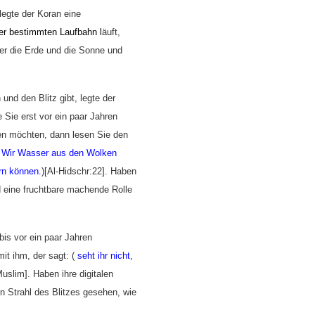
 legte der Koran eine
er bestimmten Laufbahn l
äuft,
er die Erde und die Sonne und
und den Blitz gibt, legte der
 Sie erst vor ein paar Jahren
en möchten, dann lesen Sie den
n Wir Wasser aus den Wolken
ern können.
)[Al-Hidschr:22]. Haben
 eine fruchtbare machende Rolle
is vor ein paar Jahren
it ihm, der sagt: (
seht ihr nicht,
Muslim]. Haben ihre digitalen
n Strahl des Blitzes gesehen, wie