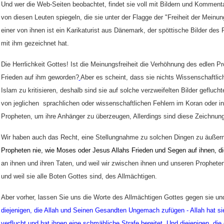
Und wer die Web-Seiten beobachtet, findet sie voll mit Bildern und Komment
von diesen Leuten spiegeln, die sie unter der Flagge der "Freiheit der Meinun
einer von ihnen ist ein Karikaturist aus Dänemark, der spöttische Bilder d
mit ihm gezeichnet hat.
Die Herrlichkeit Gottes! Ist die Meinungsfreiheit die Verhöhnung des edlen 
Frieden auf ihm geworden?
Aber es scheint, dass sie nichts Wissenschaftli
Islam zu kritisieren, deshalb sind sie auf solche verzweifelten Bilder geflucht
von jeglichen
sprachlichen oder wissenschaftlichen Fehlern im Koran oder i
Propheten, um ihre Anhänger zu
ü
berzeugen, Allerdings sind diese
Zeichnung
Wir haben auch das Recht, eine Stellungnahme zu solchen Dingen zu äußern
Propheten nie, wie Moses oder Jesus Allahs Frieden und Segen auf ihnen, d
an ihnen und ihren Taten, und weil wir zwischen ihnen und unseren Propheten
und weil sie alle Boten Gottes sind, des Allmächtigen.
Aber vorher, lassen Sie uns die Worte des Allmächtigen Gottes gegen sie und
diejenigen, die Allah und Seinen Gesandten Ungemach zufügen - Allah hat sie
verflucht und hat ihnen eine schmähliche Strafe bereitet. Und diejenigen, di