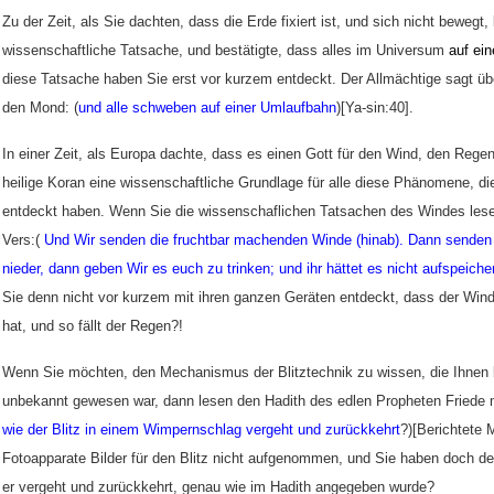
Zu der Zeit, als Sie dachten, dass die Erde fixiert ist, und sich nicht bewegt,
wissenschaftliche Tatsache, und bestätigte, dass alles im Universum
auf ein
diese Tatsache haben Sie erst vor kurzem entdeckt.
Der Allmächtige sagt üb
den Mond: (
und alle schweben auf einer Umlaufbahn
)[Ya-sin:40].
In einer Zeit, als Europa dachte, dass es einen Gott für den Wind, den Regen 
heilige Koran eine wissenschaftliche Grundlage für alle diese Phänomene, die
entdeckt haben. Wenn Sie die wissenschaflichen Tatsachen des Windes les
Vers:(
Und Wir senden die fruchtbar machenden Winde (hinab). Dann sende
nieder, dann geben Wir es euch zu trinken; und ihr hättet es nicht aufspeich
Sie denn nicht vor kurzem mit ihren ganzen Ger
äten entdeckt, dass der Wind
hat, und so fällt der Regen?!
Wenn Sie möchten, den Mechanismus der Blitztechnik zu wissen, die Ihnen b
unbekannt gewesen war, dann lesen den Hadith des edlen Propheten Friede m
wie der Blitz in einem Wimpernschlag vergeht und zurückkehrt
?)[Berichtete 
Fotoapparate Bilder für den Blitz nicht aufgenommen, und Sie haben doch de
er vergeht und zurückkehrt, genau wie im Hadith angegeben wurde?