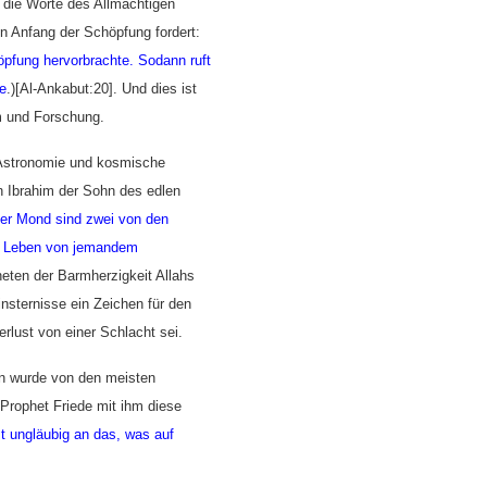
 die Worte des Allmächtigen
n Anfang der Schöpfung fordert:
öpfung hervorbrachte. Sodann ruft
e
.)[Al-Ankabut:20]. Und dies ist
m und Forschung.
 Astronomie und
kosmische
n Ibrahim der Sohn des edlen
er Mond sind zwei von den
as Leben von jemandem
eten der Barmherzigkeit Allahs
insternisse ein Zeichen für den
rlust von einer Schlacht sei.
n wurde von den meisten
Prophet Friede mit ihm diese
t ungläubig an das, was auf