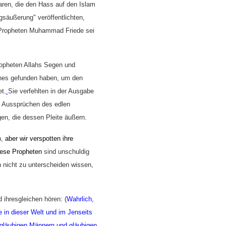
aren, die den Hass auf den Islam
gsäußerung" veröffentlichten,
es Propheten Muhammad Friede sei
Propheten Allahs Segen und
ches gefunden haben, um den
et.
Sie verfehlten in der Ausgabe
n Aussprüchen des edlen
en, die dessen Pleite
äußern.
,
aber wir verspotten ihre
iese Propheten
sind unschuldig
 nicht zu unterscheiden wissen,
 ihresgleichen hören: (
Wahrlich,
 in dieser Welt und im Jenseits
e gläubigen Männern und gläubigen