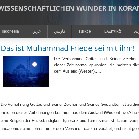
 WISSENSCHAFTLICHEN WUNDER IN KOR
Indonesia
عربي
فارسي
Türkçe
Ελληνικά
دى
Das ist Muhammad Friede sei mit ihm!
Die Verhöhnung Gottes und Seiner Zeichen
dieser Zeit normal geworden, die meisten d
dem Ausland (Westen),….
Die Verhöhnung Gottes und Seiner Zeichen und Seines Gesandten ist zu dies
meisten dieser Verhöhnungen kommen aus dem Ausland (Westen), wo Atheis
eine Religion der Rückständigkeit, Ignoranz und Terrorismus ist. Darum vers
andauernd seine Lehren, unter dem Vorwand,
dass er veraltet, und nicht geei