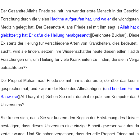
Der Gesandte Allahs Friede sei mit ihm war der erste Mensch in der Geschich
Forschung durch die vielen
Hadithe aufgerufen hat, und wo er
die wichtigste
Medizin gelegt hat. Der Gesandte Allahs Friede sei mit ihm sagt: (
Allah hat 
gleichzeitig hat Er da
f
ür die Heilung herabgesandt
][Berichtete Bukhari]. Diese
Existenz der Heilung für verschiedene Arten von Krankheiten, dies bedeute
sucht, wird sie finden, setzen ihre Wissenschaftler heute diesen edlen Hadith
Forschungen um, um Heilung für viele Krankheiten zu finden, die sie in Verga
betrachteten??
Der Prophet Muhammad, Friede sei mit ihm ist der erste, der
über das kosm
gesprochen hat, und zwar in der Rede des Allmächtigen: (
und bei dem Himme
Bauweise
)[Al-Tharyat:7]. Sehen Sie nicht durch ihre präzisen Komputer das
Universums?
Sie freuen sich, dass Sie vor kurzem den Beginn der Entstehung des Unive
bestätigen, dass dieses Universum eine einzige Einheit gewesen war, das da
zerteilt wurde. Und Sie haben vergessen, dass der edle Prophet Friede auf i