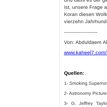
und dass es der g
ist, unsere Frage a
Koran diesen Wol
vierzehn Jahrhund
--------------------
Von: Abduldaem A
www.kaheel7.com/
Quellen
:
1- Smoking Supernova
2- Astronomy Picture
3- G. Jeffrey Taylo