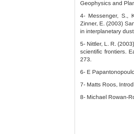
Geophysics and Pla
4- Messenger, S., K
Zinner, E. (2003) Sam
in interplanetary dus
5- Nittler, L. R. (20
scientific frontiers.
273.
6- E Papantonopoulos
7- Matts Roos, Intro
8- Michael Rowan-R