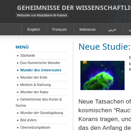
GEHEIMNISSE DER WISSENSCHAFT
Webseite von Abduldaem Al-Kaheel
English
Français
Indonesia
عربي
ي
Neue Studie
MENÜ
Startseite
Das Numerische Wunder
k
K
Wunder des Universums
Wunder der Erde
Medizin & Nahrung
Wunder der Natur
Geheimnisse des Koran &
Neue Tatsachen of
Sunna
kosmischen "Rauch"
Wunder der Gesetzgebung
Korans tragen, und
Bild &Vers
das den Anfang de
Übersetzungsteam