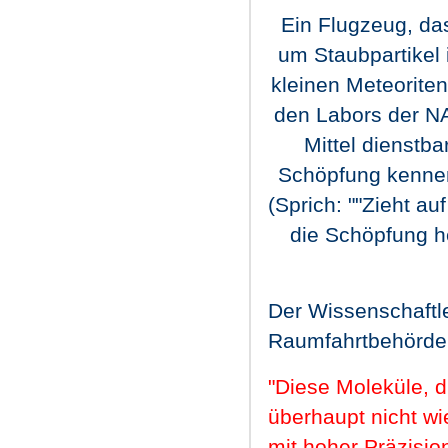
Ein Flugzeug, das
um Staubpartikel 
kleinen Meteorit
den Labors der N
Mittel dienstb
Schöpfung kennenl
(
Sprich: ""Zieht a
die Schöpfung he
Der Wissenschaftle
Raumfahrtbehörde
"Diese Moleküle, d
überhaupt nicht wi
mit hoher Präzisio