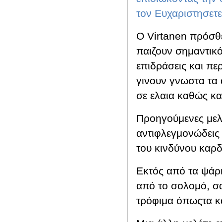
τον Ευχαριστησετε
Ο
Virtanen
πρόσθε
παιζουν σημαντικό
επιδράσεις και πε
γινουν γνωστα τα
σε ελαια καθώς κα
Προηγούμενες μελέ
αντιφλεγμονώδεις ι
του κινδύνου καρ
Εκτός από τα ψάρι
από το σολομό, σα
τρόφιμα όπωςτα κα