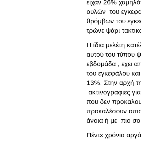
είχαν
26% χαμηλότ
ουλών
του εγκεφα
θρόμβων του εγκε
τρώνε ψάρι τακτικ
Η ίδια μελέτη κατ
αυτού του τύπου 
εβδομάδα , εχει 
του εγκεφάλου κα
13%.
Στην αρχή τ
ακτινογραφιες γι
που δεν προκαλο
προκαλέσουν οπισ
άνοια ή με
πιο σο
Πέντε χρόνια αργό