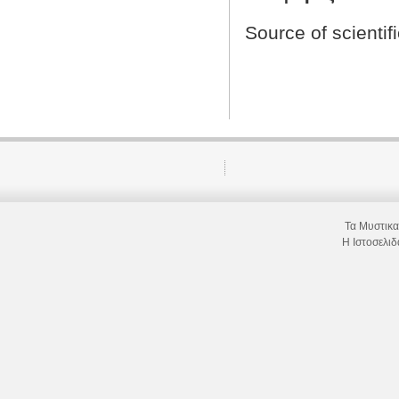
Source of scienti
Τα Μυστικ
Η Ιστοσελι