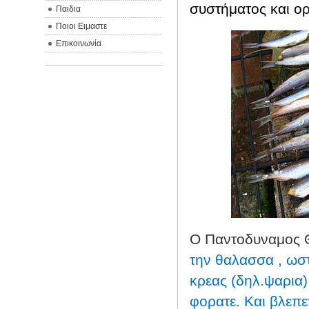
συστήματος και ορι
Παιδια
Ποιοι Ειμαστε
Επικοινωνία
Ο Παντοδυναμος Θ
την θαλασσα , ωστ
κρεας (δηλ.ψαρια)
φορατε. Και βλεπε