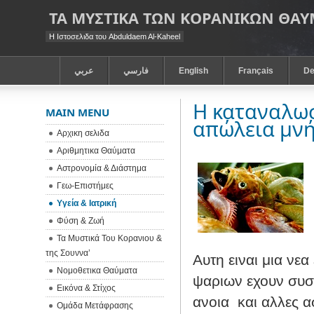
ΤΑ ΜΥΣΤΙΚΑ ΤΩΝ ΚΟΡΑΝΙΚΩΝ ΘΑ
Η Ιστοσελιδα του Abduldaem Al-Kaheel
عربي
فارسي
English
Français
De
H καταναλωσ
MAIN MENU
απώλεια μν
Αρχικη σελιδα
Αριθμητικα Θαύματα
Αστρονομία & Διάστημα
Γεω-Eπιστήμες
Υγεία & Ιατρική
Φύση & Ζωή
Τα Μυστικά Του Κορανιου &
της Σουννα’
Αυτη ειναι μια νεα
Νομοθετικα Θαύματα
ψαριων εχουν συσ
Εικόνα & Στίχος
ανοια
και αλλες 
Ομάδα Μετάφρασης