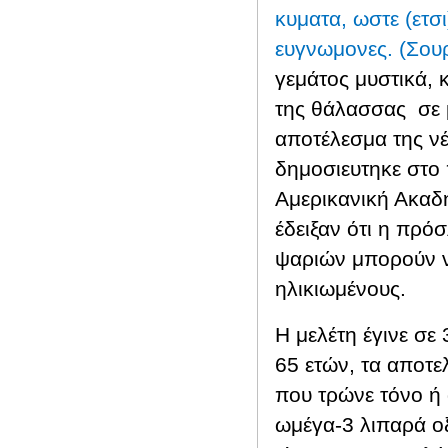
κυματα, ωστε (ετσι
ευγνωμονες. (Σο
γεμάτος μυστικά, κ
της θάλασσας
σε 
αποτέλεσμα της νέ
δημοσιευτηκε στο 
Αμερικανική Ακαδ
έδειξαν ότι η πρό
ψαριών μπορούν ν
ηλικιωμένους.
Η μελέτη έγινε σε
65 ετών, τα αποτελ
που τρώνε τόνο ή 
ωμέγα-3 λιπαρά οξ