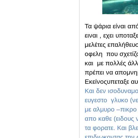
Τα ψάρια είναι απ
ειναι , εχει υποτα
μελέτες επαλήθε
οφελη
που σχετίζ
και
με πολλές άλλ
πρέπει να απομνη
Εκείνοςυπεταξε αυ
Και δεν ισοδυναμο
ευγεστο
γλυκο (νε
με αλμυρο –πικρο 
απο καθε (ειδους ν
τα φορατε. Και βλε
επιδιωκοντας την