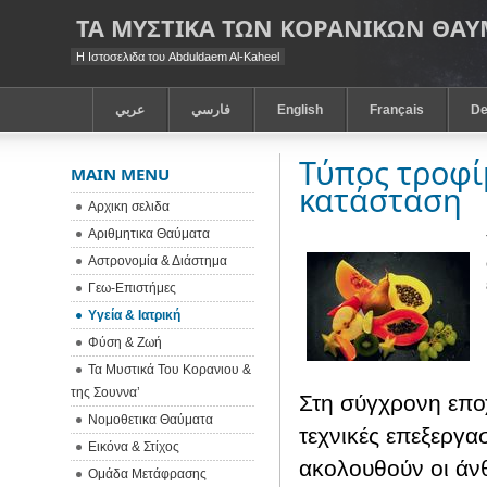
ΤΑ ΜΥΣΤΙΚΑ ΤΩΝ ΚΟΡΑΝΙΚΩΝ ΘΑ
Η Ιστοσελιδα του Abduldaem Al-Kaheel
عربي
فارسي
English
Français
De
Τύπος τροφί
MAIN MENU
κατάσταση
Αρχικη σελιδα
Αριθμητικα Θαύματα
Αστρονομία & Διάστημα
Γεω-Eπιστήμες
Υγεία & Ιατρική
Φύση & Ζωή
Τα Μυστικά Του Κορανιου &
της Σουννα’
Στη σύγχρονη εποχ
Νομοθετικα Θαύματα
τεχνικές επεξεργα
Εικόνα & Στίχος
ακολουθούν οι άνθ
Ομάδα Μετάφρασης