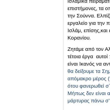
ισλαμικά πειράματ
επιστήμονες, τα ο
την Σούννα. Ελπίζ
εργαλείο για την 
Ισλάμ, επίσης,και
Κορανίου.
Ζητάμε από τον Αλ
τέτοια έργα αυτοί
είναι Ικανός να αν
θα δείξουμε τα Σημ
απόμακρο μέρος (τη
ότου φανερωθεί σ΄α
Μήπως δεν είναι α
μάρτυρας πάνω σ’