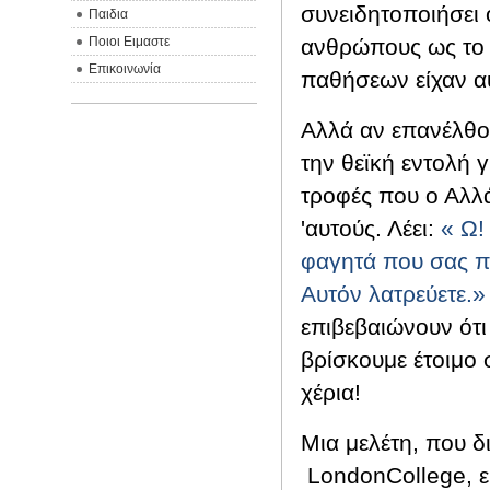
συνειδητοποιήσει 
Παιδια
Ποιοι Ειμαστε
ανθρώπους ως το
Επικοινωνία
παθήσεων είχαν α
Αλλά αν επανέλθο
την θεϊκή εντολή 
τροφές που ο Αλλά
'αυτούς.
Λέει:
«
Ω
φαγητά που σας πρ
Αυτόν λατρεύετε.»
επιβεβαιώνουν ότι
βρίσκουμε έτοιμο
χέρια!
Μια μελέτη, που δ
London
College
, 