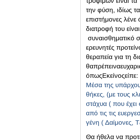
τροφίμων είναι τα
την φύση, ιδίως τα
επιστήμονες λένε
διατροφή του είναι
συναισθηματικό σ
ερευνητές προτεί
θεραπεία για τη δι
θα
πρέπει
να
ευχαρ
όπως
Εκείνος
είπε
:
Μέσα της υπάρχου
θήκες, (με τους κλ
στάχυα ( που έχει
από τις τις ευεργε
γένη ( Δαίμονες, Τ
Θα ήθελα να προτ