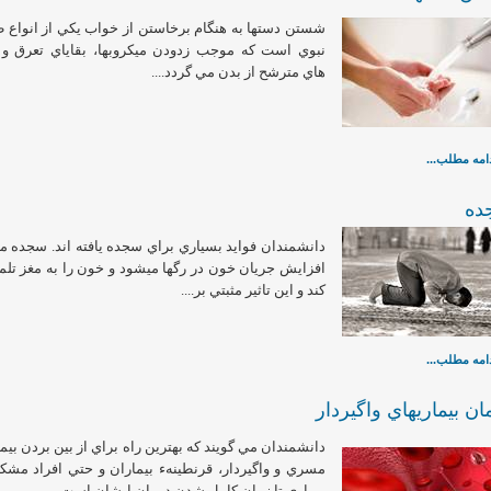
شستن دستها به هنگام برخاستن از خواب يكي از انواع 
نبوي است كه موجب زدودن ميكروبها، بقاياي تعرق و
هاي مترشح از بدن مي گردد....
امه مطلب...
ده
دانشمندان فوايد بسياري براي سجده يافته اند. سجده من
افزايش جريان خون در رگها ميشود و خون را به مغز تلم
كند و اين تاثير مثبتي بر....
امه مطلب...
ان بيماريهاي واگيردار
دانشمندان مي گويند كه بهترين راه براي از بين بردن بيم
مسري و واگيردار، قرنطينهء بيماران و حتي افراد مشك
بيماري تا زمان كامل شدن درمان ايشان است....