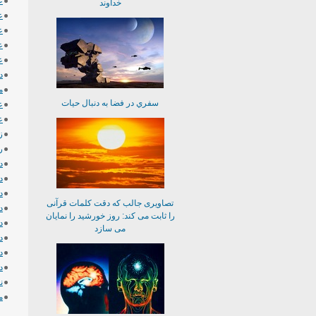
ع
خداوند
ع
ع
ع
ع
د
م
سفري در فضا به دنبال حيات
ع
ع
ز
ر
د
د
د
تصاویری جالب که دقت کلمات قرآنی
د
را ثابت می کند: روز خورشید را نمایان
د
می سازد
د
د
د
ن
م