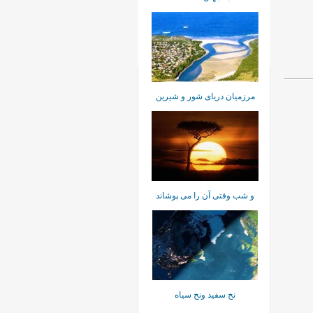
مرزميان دريای شور و شيرين
و شب وقتی آن را می پوشاند
نخ سفيد ونخ سياه