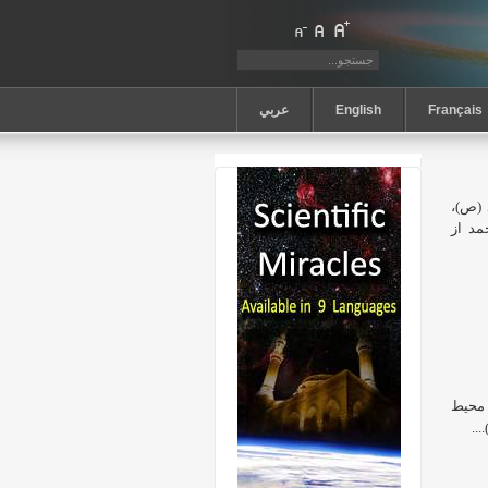
Français
English
عربي
 (ص)،
د از
 محيط
..