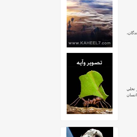
دگان،
 تخلي
انسان