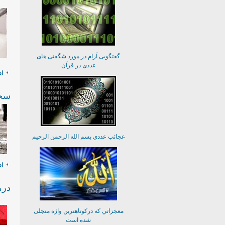
گفتگويی آرام در مورد شگفتی های
عددی در قرآن
اد
سج
عجائب عددي بسم الله الرحمن الرحيم
اد
درم
معجزاتي كه دركوتاهترين واژه متجلى
شده است