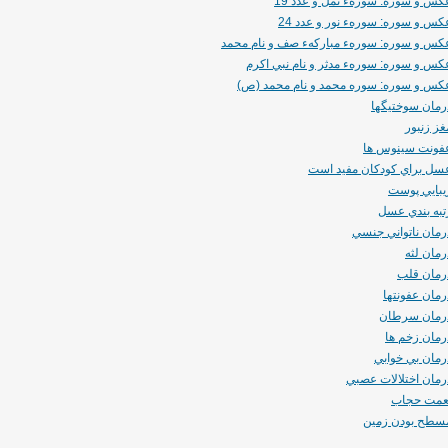
كس و سوره: سورهء نمل و عدد 19
كس و سوره: سورهء نور و عدد 24
كس و سوره: سورهء مباركهء صف و نام محمد
كس و سوره: سورهء مدثر و نام نبي اكرم
كس و سوره: سوره محمد و نام محمد (ص)
رمان سوختيگها
غز زنبور
فونت سينوس ها
سل براي كودكان مفيد است
يبايي پوست
تبه بندي عسل
رمان ناتواني جنسي
رمان لثه
رمان قلب
رمان عفونتها
رمان سرطان
رمان زخم ها
رمان بي خوابي
رمان اختلالات عصبي
عمت حجاب
سطح بودن زمين