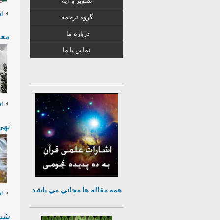
تصویر و آیه
اد
گروه ترجمه
درباره ما
معج
تماس با ما
اد
نهي
همه مقاله ها مجاني مي باشد
اد
شست