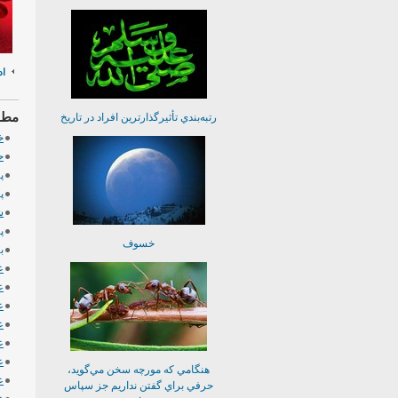
اد
مطال
رتبه‌بندي تأثيرگذارترين افراد در تاريخ
خ
ح
پ
پ
ش
پ
خسوف
ب
ع
ع
ع
ع
ع
ع
هنگامي كه مورچه سخن مي‌گويد،
ع
حرفي براي گفتن نداريم جز سپاس