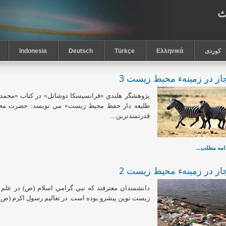
ث
كوردى
Ελληνικά
Türkçe
Deutsch
Indonesia
از در زمينهء محيط زيست 3
پژوهشگر هلندي «فرانسيسكا دوشاتل» در كتاب «محمد
طليعه دار حفظ محيط زيست» مي نويسد: حضرت محم
قدرتمندترين....
امه مطلب...
از در زمينهء محيط زيست 2
دانشمندان معترفند كه نبي گرامي اسلام (ص) در علم
زيست نوين پيشرو بوده است. در تعاليم رسول اكرم (ص)..