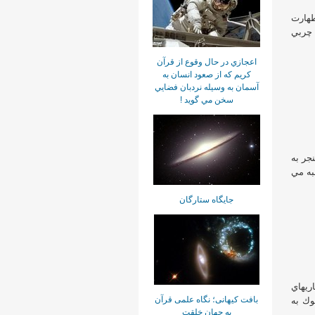
طهارت
 چربي
اعجازي در حال وقوع از قرآن
كريم كه از صعود انسان به
آسمان به وسيله نردبان فضايي
سخن مي گويد !
جر به
به مي
جايگاه ستارگان
اريهاي
بافت کیهانی؛ نگاه علمی قرآن
وك به
به جهان خلقت