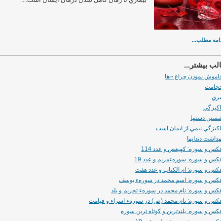
امه مطلب...
ب بیشتر...
اموش نمودن چراغ ¬ها
جامت
يري
اكيزگي
ستن دستها
اكيزگي نيمي از ايمان است
هداشت دندانها
كس و سوره: كهيعص و عدد 114
كس و سوره: سورهءمريم و عدد 19
كس و سوره: ام الكتاب و عدد هفت
كس و سوره: اسم محمد در سورهء يوسف
كس و سوره: نام محمد در سورهء تحريم و بلد
كس و سوره: نام محمد (ص) در سورهء اسراء و قيامت
كس و سوره: بلندترين و كوتاه ترين سوره