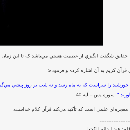
 حقايق شگفت انگيزي از عظمت هستي مي‌باشد كه تا اين زمان ك
 قرآن كريم به آن اشاره كرده و فرموده:
 خورشيد را سزاست كه به ماه رسد و نه شب بر روز پيشي مي‌گير
ورند."
سوره يس – آيه 40
 معجزه‌اي علمي است كه تأكيد مي‌كند قرآن كلام خداست.
-----------------
قلم: عبد الدائم الكحيل