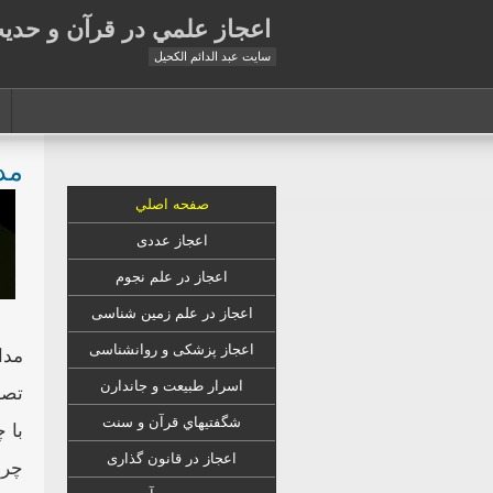
اعجاز علمي در قرآن و حدي
سايت عبد الدائم الكحيل
مد
صفحه اصلي
اعجاز عددی
اعجاز در علم نجوم
اعجاز در علم زمين شناسى
اعجاز
پزشکی
و روانشناسى
مدا
اسرار طبیعت و جاندارن
تصا
شگفتيهاي قرآن و سنت
با 
اعجاز در قانون گذارى
چرخ