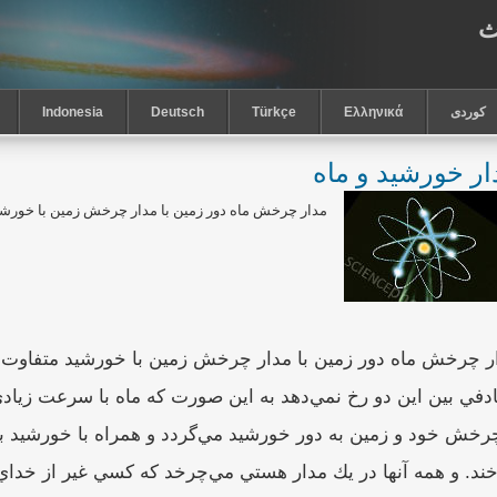
ث
كوردى
Ελληνικά
Türkçe
Deutsch
Indonesia
ار خورشيد و ماه
مدار چرخش ماه دور زمين با مدار چرخش زمين با خورشيد
ر چرخش ماه دور زمين با مدار چرخش زمين با خورشيد متفاوت
دفي بين اين دو رخ نمي‌دهد به اين صورت كه ماه با سرعت زياد
چرخش خود و زمين به دور خورشيد مي‌گردد و همراه با خورشيد
ند. و همه آنها در يك مدار هستي مي‌چرخد كه كسي غير از خداي و