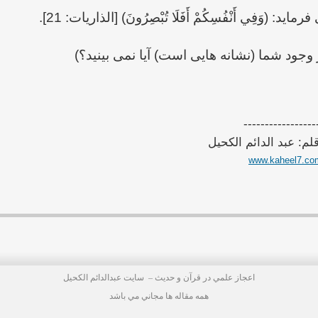
رماید: (وَفِي أَنْفُسِكُمْ أَفَلَا تُبْصِرُونَ) [الذاريات: 21].
 وجود شما (نشانه هایی است) آیا نمی بینید؟)
-----------------
قلم: عبد الدائم الكحيل
www.kaheel7.co
اعجاز علمي در قرآن و حديث –
سايت عبدالدائم الكحيل
همه مقاله ها مجاني مي باشد