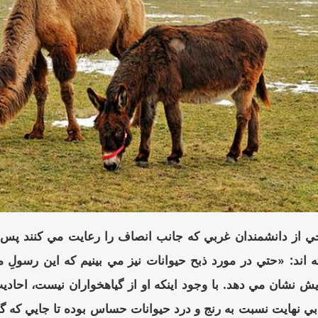
ي از دانشمندان غربي كه جانب انصاف را رعايت مي كنند پس 
ه اند: «حتي در مورد ذبح حيوانات نيز مي بينيم كه اين رسولِ
ش نشان مي دهد. با وجود اينكه او از گياهخواران نيست، احاد
بي نهايت نسبت به رنج و درد حيوانات حساس بوده تا جايي كه گو