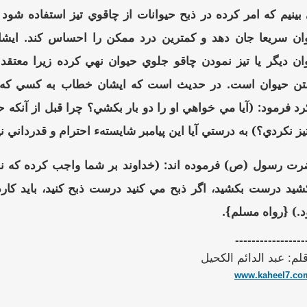
بينيم كه امر كرده در ذبح حيوانات از چاقوي تيز استفاده شود 
ان سريعا جان دهد و كمترين درد ممكن را احساس كند. ايشا
ان ديگر يا تيز نمودن چاقو جلوي حيوان نهي كرده زيرا معتقد ا
ن حيوان است. در حديث است كه ايشان خطاب به كسي كه چ
رد فرمود: (آيا مي خواهي او را دو بار بكشي؟ چرا قبل از آنكه ح
تيز نكردي؟) به درستي آيا اين پيامبر شايستهء احترام و قدرداني
ت رسول (ص) فرموده اند: (خداوند بر شما واجب كرده كه نسب
شيد درست بكشيد، اگر ذبح مي كنيد درست ذبح كنيد، بايد كارد 
.) {رواه مسلم}.
-----------------
قلم: عبد الدائم الكحيل
www.kaheel7.com