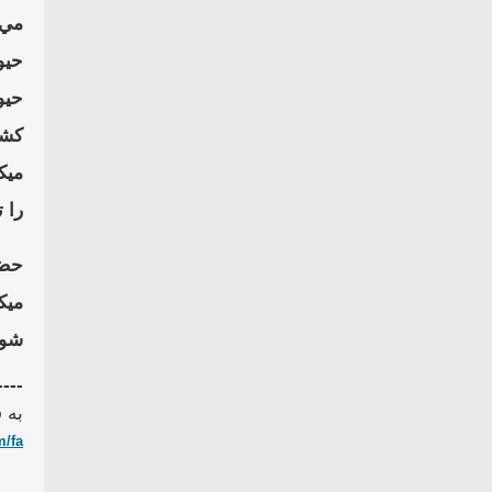
مي 
حيو
حيو
كشت
ميك
را 
حضر
ميك
شود
----
به 
/fa