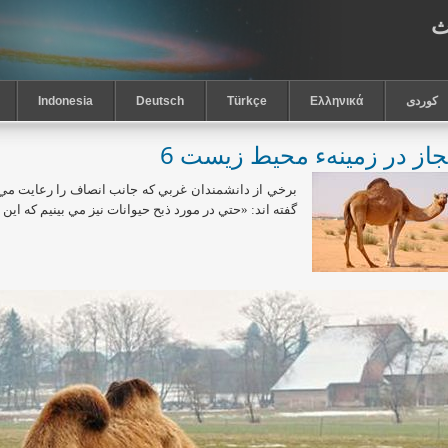
ث
كوردى
Ελληνικά
Türkçe
Deutsch
Indonesia
جاز در زمينهء محيط زيست 6
برخي از دانشمندان غربي كه جانب انصاف را رعايت مي
گفته اند: «حتي در مورد ذبح حيوانات نيز مي بينيم كه اين ر