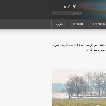
Français
English
عربي
 كنند پس از مطالعهء احاديث شريف نبوي
سولِ مهربان....