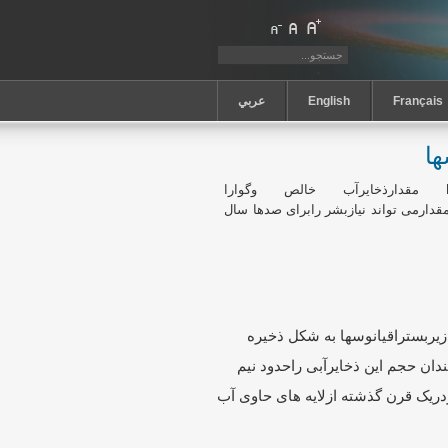
Français
English
عربي
ها
‏ مقدارذخایرآب خالص وگوارا
که ‏این مقدارمی تواند نیازبشر رابرای صدها سال
زیربستراقیانوسها به شکل ذخیره
ن حجم این ذخایرآبی راحدود نیم
دریک قرن گذشته ازلایه های حاوی آب