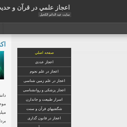
اعجاز علمي در قرآن و حدي
سايت عبد الدائم الكحيل
اک
صفحه اصلي
اعجاز عددی
اعجاز در علم نجوم
اعجاز در علم زمين شناسى
اعجاز
پزشکی
و روانشناسى
دانش
اسرار طبیعت و جاندارن
موج
شگفتيهاي قرآن و سنت
میلی
اعجاز در قانون گذارى
برد