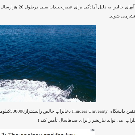
این آبهای خالص به دلیل آ
شرمی ‏شوند.‏
ین دانشگاه ‏
Flinders University
‏ ذخایرآب 
رآب ‏می تواند نیازبشر رابرای صدهاسال تأمین کند !‏