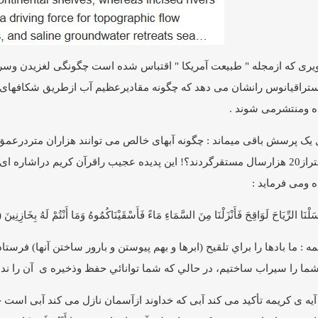
یری که ازمجله " طبیعت آمریکا " اقتباس شده است چگونگی لغزیدن وسرخ
ستراقیانوس رانشان ‏می دهد که چگونه مقادیرعظیم آب ازطریق شکافهای 
 ومنتشرمی شوند .‏
یک پرسش باقی میماند : چگونه آبهای خالص می توانند هزاران متردرعمق ا
بیشتراز20 ‏هزارسال مستقرگردند؟! این پدیده عجیب راقرآن کریم دراشاره ای
 ومی فرماید :‏
سَلْنَا الرِّيَاحَ لَوَاقِحَ فَأَنْزَلْنَا مِنَ السَّمَاءِ مَاءً فَأَسْقَيْنَاكُمُوهُ وَمَا أَنْتُمْ لَهُ بِخَازِنِينَ
‎ ‎
‏
ه : ما بادها را براي تلقيح (ابرها و بهم پيوستن و بارور ساختن آنها) فرستا
ما را ‏سيراب ساختيم، در حالي كه شما توانائي حفظ وذخیره ی آن را نداش
آیه ی کریمه تأکید می کند آبی که خداوند ازآسمان نازل می کند آبی است