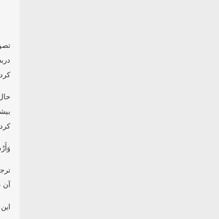
تصو
درب
کرده
حال 
کرده
وَأَرْ
ترجم
آن ش
این 