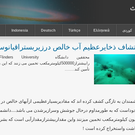
ث
كوردى
Ελληνικά
Türkçe
Deutsch
Indonesia
تشاف ذخایرعظیم آب خالص درزیربستراقیانوس
محققین دانشگاه ‏
Flinders University
رابیشتراز500000کیلومترمکعب تخمین می زنند 
تأمین کند....‏....
مندان به تازگی کشف کرده اند که مقادیربسیارعظیمی ازآبهای خالص در 
وداست که به ‏طورمداوم درحال جوشش وسرازیرشدن می باشد....دانشمندا
ون کیلومترمکعب تخمین ‏میزنند واین مقداربیشترازمقدارآبی است که بشر
اشت واستخراج کرده است !‏