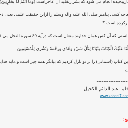
ارپیچیده انجام می شود که بشرازتقلید آن عاجزاست (وَمَا أَنْتُمْ لَهُ بِخَازِنِينَ) .
اچه کسی پیامبر صلی الله علیه وآله وسلم را ازاین حقیقت علمی یعنی ذخ
رکرده است ‏؟!‏
ستی که آن کس همان خداوند متعال است که درآیه 89 سوره النحل می فرماید : ‏
َلْنَا عَلَيْكَ الْكِتَابَ تِبْيَانًا لِكُلِّ شَيْءٍ وَهُدًى وَرَحْمَةً وَبُشْرَى لِلْمُسْلِمِينَ
ين كتاب (آسماني) را بر تو نازل كرديم كه بيانگر همه چيز است و مايه ه
ت
------------------
قلم: عبد الدائم الكحيل
www.kaheel7.co
ع: