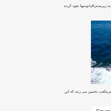
مادگی برای عصریخبندان یعنی درطول 20 هزارسال به زیربستراقیانوسها نفوذ کرده
خالص رابیشتراز500000کیلومترمکعب تخمین می زنند که این