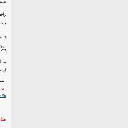
‏بسی
واقع
باخب
به را
وَنَزّ
ما ا
اس
---
به 
m/fa
مناب