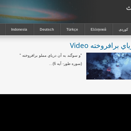
ث
كوردى
Ελληνικά
Türkçe
Deutsch
Indonesia
اي برافروخته Video
"
و سوگند به آن درياي مملو برافروخته‏
"
(
سوره طور- آيه 6
)…