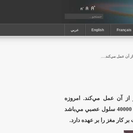
Français
English
عربي
آن عمل مي‌كند.....
ز آن عمل مي‌كند. امروزه
دانشمندان از وجود يك مغز در قلب سخن مي‌گويند كه داراي 40000 سلول عصبي مي‌باشد
ر كار مغز را بر عهده دارد.