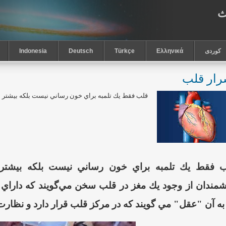
ث
كوردى
Ελληνικά
Türkçe
Deutsch
Indonesia
رار قلب
قلب فقط يك تلمبه براي خون رساني نيست بلكه بيشتر از 
 فقط يك تلمبه براي خون رساني نيست بلكه بيشتر ا
به آن "عقل" مي گويند كه در مركز قلب قرار دارد و نظارت ب