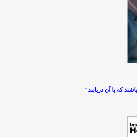
شند كه با آن دريابند
"