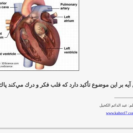
 آيه بر اين موضوع تأكيد دارد كه قلب فكر و درك مي‌كند پاك 
---------------
لم: عبد الدائم الكحيل
www.kaheel7.co