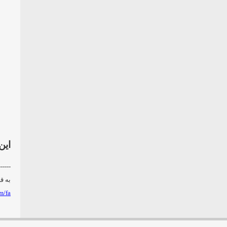
اين
------
به ق
m/fa