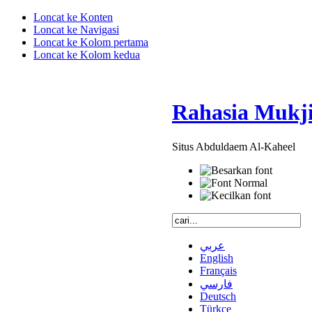
Loncat ke Konten
Loncat ke Navigasi
Loncat ke Kolom pertama
Loncat ke Kolom kedua
Rahasia Mukji
Situs Abduldaem Al-Kaheel
عربي
English
Français
فارسي
Deutsch
Türkçe