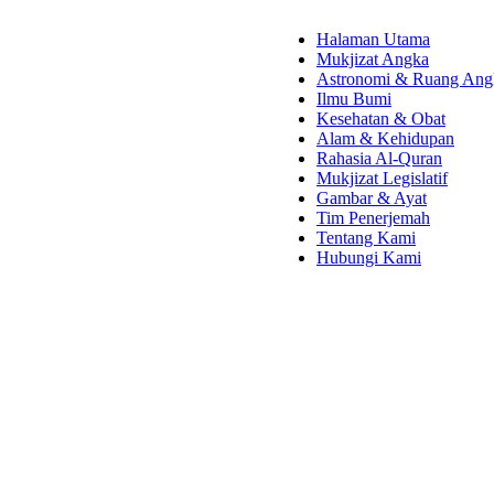
Halaman Utama
Mukjizat Angka
Astronomi & Ruang Ang
Ilmu Bumi
Kesehatan & Obat
Alam & Kehidupan
Rahasia Al-Quran
Mukjizat Legislatif
Gambar & Ayat
Tim Penerjemah
Tentang Kami
Hubungi Kami