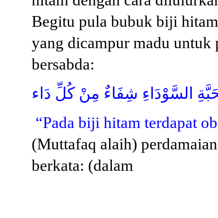
Begitu pula bubuk biji hita
yang dicampur madu untuk p
bersabda:
بَّةِ السَّوْدَاءِ شِفَاءٌ مِنْ كُلِّ دَاء
“Pada biji hitam terdapat ob
(Muttafaq alaih) perdamaian 
berkata: (dalam