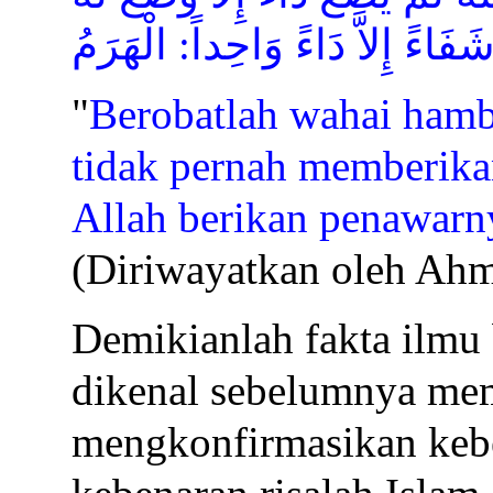
َفَاءً إِلاَّ دَاءً وَاحِداً: الْهَرَمُ
"
Berobatlah wahai hamb
tidak pernah memberikan
Allah berikan penawarny
(Diriwayatkan oleh Ahm
Demikianlah fakta ilmu
dikenal sebelumnya me
mengkonfirmasikan keb