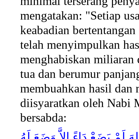
minimal terserang penya
mengatakan: "Setiap us
keabadian bertentangan
telah menyimpulkan has
menghabiskan miliaran 
tua dan berumur panjang,
membuahkan hasil dan m
diisyaratkan oleh Nabi
bersabda:
لهَ لَمْ يَضَعْ دَاءً إِلاَّ وَضَعَ لَهُ