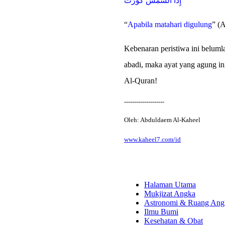
إِذَا الشَّمْسُ كُوِّرَتْ
“
Apabila matahari digulung
” (
Kebenaran peristiwa ini beluml
abadi, maka ayat yang agung ini
Al-Quran!
--------------------
Oleh: Abduldaem Al-Kaheel
www.kaheel7.com/id
Halaman Utama
Mukjizat Angka
Astronomi & Ruang Ang
Ilmu Bumi
Kesehatan & Obat