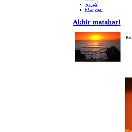
كوردى
Ελληνικά
Akhir matahari
Ket