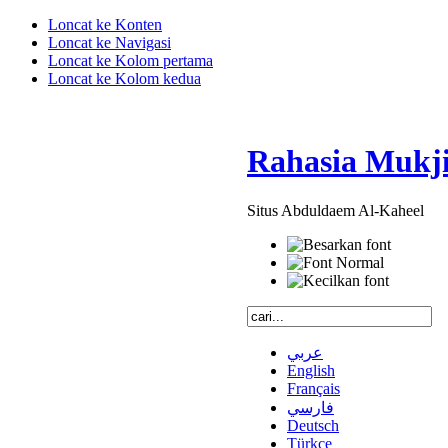
Loncat ke Konten
Loncat ke Navigasi
Loncat ke Kolom pertama
Loncat ke Kolom kedua
Rahasia Mukji
Situs Abduldaem Al-Kaheel
عربي
English
Français
فارسي
Deutsch
Türkçe