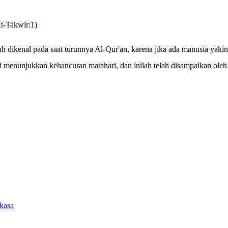
At-Takwir:1)
ah dikenal pada saat turunnya Al-Qur'an, karena jika ada manusia yak
 menunjukkan kehancuran matahari, dan inilah telah disampaikan oleh u
kasa