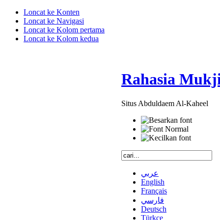
Loncat ke Konten
Loncat ke Navigasi
Loncat ke Kolom pertama
Loncat ke Kolom kedua
Rahasia Mukji
Situs Abduldaem Al-Kaheel
عربي
English
Français
فارسي
Deutsch
Türkçe