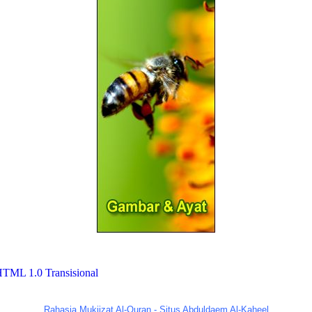
Rahasia Mukjizat Al-Quran - Situs Abduldaem Al-Kaheel