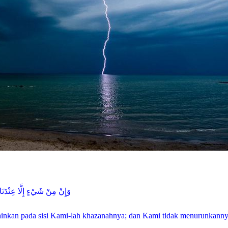
وَإِنْ مِنْ شَيْءٍ إِلَّا عِنْدَنَا خَ
ainkan pada sisi Kami-lah khazanahnya; dan Kami tidak menurunkann