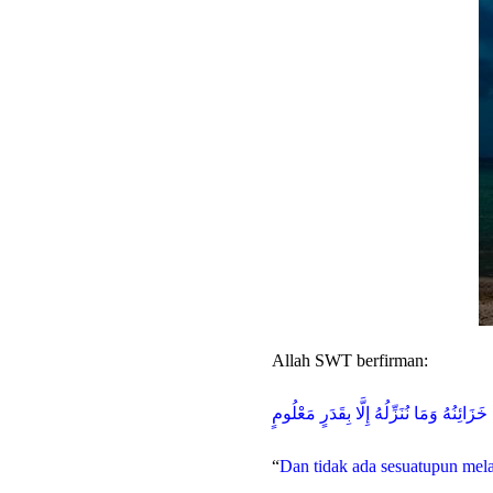
Allah SWT berfirman:
زَائِنُهُ وَمَا نُنَزِّلُهُ إِلَّا بِقَدَرٍ مَعْلُومٍ
“
Dan tidak ada sesuatupun mel