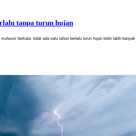
rlalu tanpa turun hujan
 mufassir berkata: tidak ada satu tahun berlalu turun hujan lebih labih banya