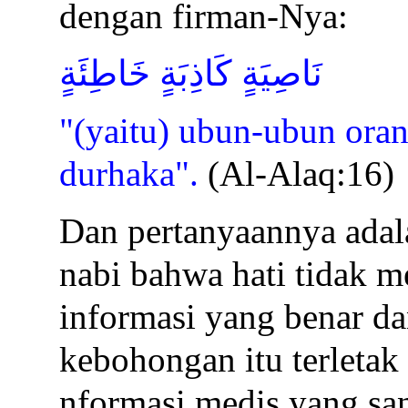
dengan firman-Nya:
نَاصِيَةٍ كَاذِبَةٍ خَاطِئَةٍ
"(yaitu) ubun-ubun ora
durhaka".
(Al-Alaq:16)
Dan pertanyaannya adal
nabi bahwa hati tidak 
informasi yang benar d
kebohongan itu terleta
nformasi medis yang san