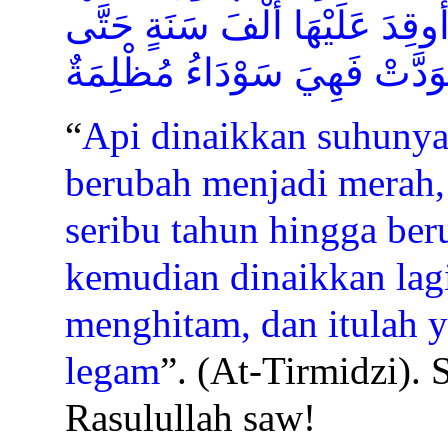
ُوقِدَ عَلَيْهَا أَلْفَ سَنَةٍ حَتَّى
َدَّتْ فَهِيَ سَوْدَاءُ مُظْلِمَةٌ
“
Api dinaikkan suhunya
berubah menjadi merah, 
seribu tahun hingga ber
kemudian dinaikkan lagi
menghitam, dan itulah 
legam
”. (At-Tirmidzi).
Rasulullah saw!