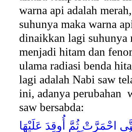
warna api adalah merah,
suhunya maka warna api
dinaikkan lagi suhunya
menjadi hitam dan fenom
ulama radiasi benda hi
lagi adalah Nabi saw t
ini, adanya perubahan
saw bersabda:
َى احْمَرَّتْ ثُمَّ أُوقِدَ عَلَيْهَا