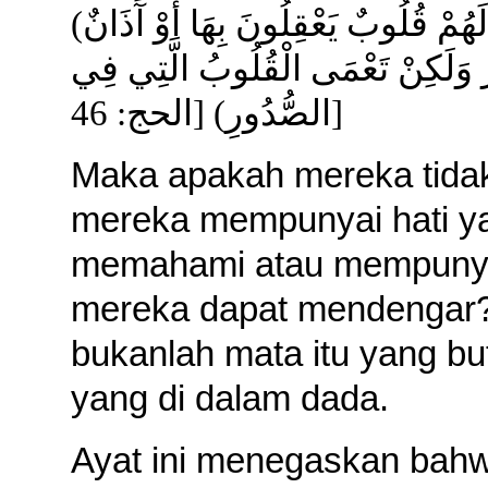
(
ُمْ قُلُوبٌ يَعْقِلُونَ بِهَا أَوْ آَذَانٌ
َارُ وَلَكِنْ تَعْمَى الْقُلُوبُ الَّتِي فِي
الصُّدُورِ) [الحج: 46
]
Maka apakah mereka tidak 
mereka mempunyai hati ya
memahami atau mempunyai
mereka dapat mendengar
bukanlah mata itu yang buta
yang di dalam dada.
Ayat ini menegaskan bahwa 