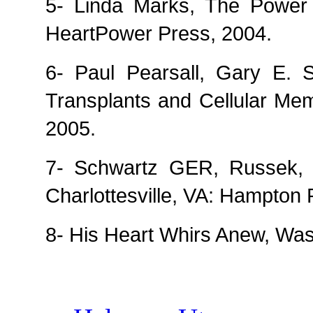
5- Linda Marks, The Power o
HeartPower Press, 2004.
6- Paul Pearsall, Gary E. 
Transplants and Cellular Me
2005.
7- Schwartz GER, Russek, 
Charlottesville
,
VA
:
Hampton
R
8- His Heart Whirs Anew,
Was