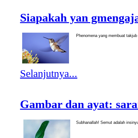
Siapakah yan gmengaja
Phenomena yang membuat takjub p
Selanjutnya...
Gambar dan ayat: sar
Subhanallah! Semut adalah insin