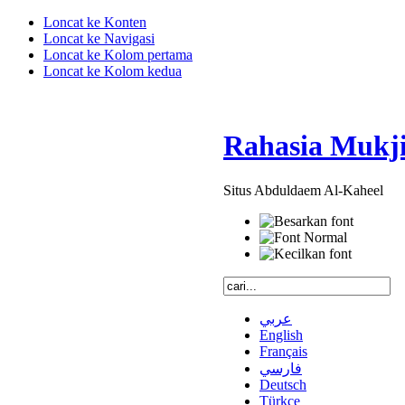
Loncat ke Konten
Loncat ke Navigasi
Loncat ke Kolom pertama
Loncat ke Kolom kedua
Rahasia Mukji
Situs Abduldaem Al-Kaheel
عربي
English
Français
فارسي
Deutsch
Türkçe