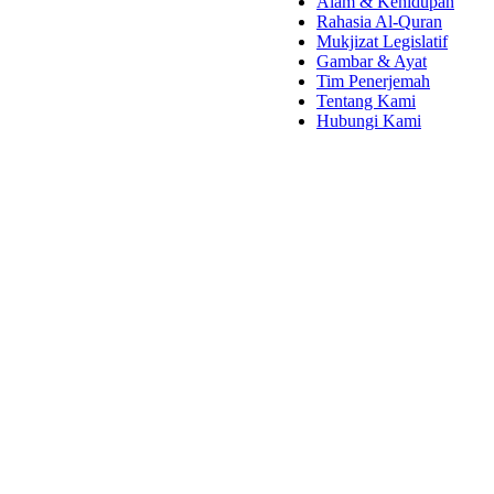
Alam & Kehidupan
Rahasia Al-Quran
Mukjizat Legislatif
Gambar & Ayat
Tim Penerjemah
Tentang Kami
Hubungi Kami