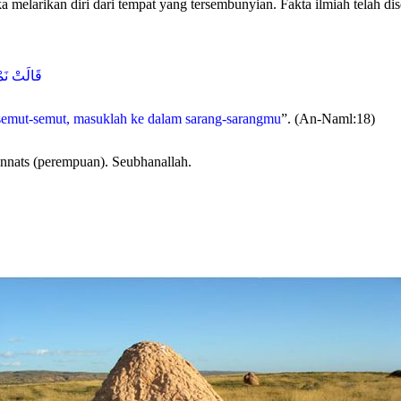
a melarikan diri dari tempat yang tersembunyian. Fakta ilmiah telah d
قَالَتْ نَمْ
 semut-semut, masuklah ke dalam sarang-sarangmu
”. (An-Naml:18)
nnats (perempuan). Seubhanallah.