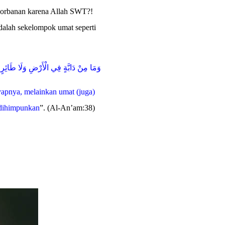
ngorbanan karena Allah SWT?!
dalah sekelompok umat seperti
وَمَا مِنْ دَابَّةٍ فِي الْأَرْضِ وَلَا طَائِرٍ ي
apnya, melainkan umat (juga)
 dihimpunkan
”. (Al-An’am:38)