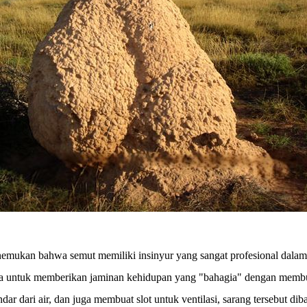
nemukan bahwa semut memiliki insinyur yang sangat profesional dala
a untuk memberikan jaminan kehidupan yang "bahagia" dengan membua
r dari air, dan juga membuat slot untuk ventilasi, sarang tersebut di