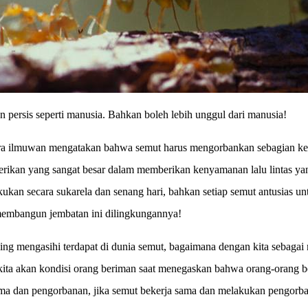
persis seperti manusia. Bahkan boleh lebih unggul dari manusia!
para ilmuwan mengatakan bahwa semut harus mengorbankan sebagian k
ikan yang sangat besar dalam memberikan kenyamanan lalu lintas yan
lakukan secara sukarela dan senang hari, bahkan setiap semut antusias 
membangun jembatan ini dilingkungannya!
ling mengasihi terdapat di dunia semut, bagaimana dengan kita sebagai
ta akan kondisi orang beriman saat menegaskan bahwa orang-orang b
ama dan pengorbanan, jika semut bekerja sama dan melakukan pengorb