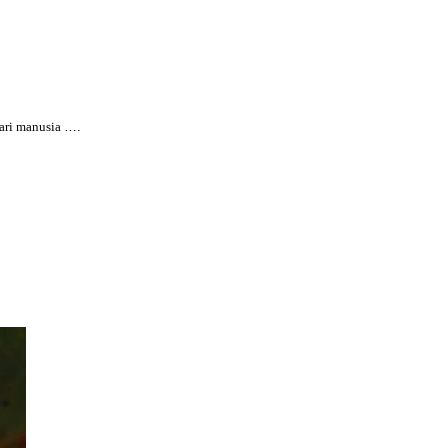
dari manusia
….