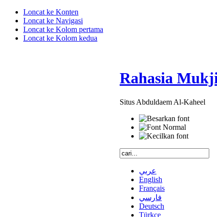
Loncat ke Konten
Loncat ke Navigasi
Loncat ke Kolom pertama
Loncat ke Kolom kedua
Rahasia Mukji
Situs Abduldaem Al-Kaheel
عربي
English
Français
فارسي
Deutsch
Türkçe