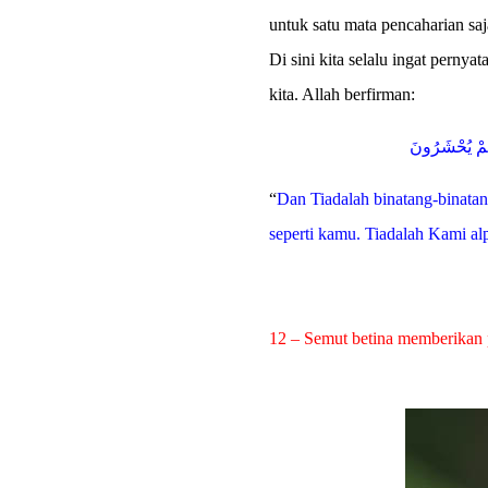
untuk satu mata pencaharian s
Di sini kita selalu ingat pern
kita. Allah berfirman:
ِهِمْ يُحْشَرُونَ
“
Dan Tiadalah binatang-binata
seperti kamu. Tiadalah Kami a
12 – Semut betina memberikan 