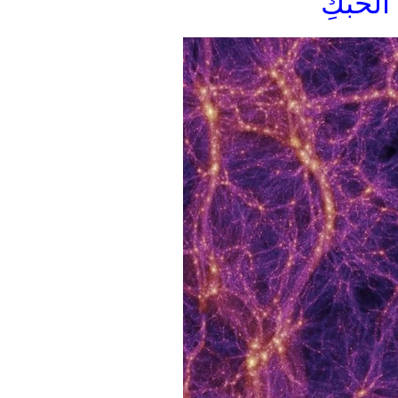
الْحُبُكِ