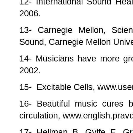
12- International Sound Hea
2006.
13- Carnegie Mellon, Scie
Sound, Carnegie Mellon Unive
14- Musicians have more gre
2002.
15-
Excitable Cells, www.use
16- Beautiful music cures 
circulation, www.english.prav
17- Hellman B, Gylfe E, Gr