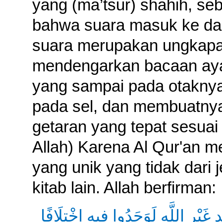
yang (ma’tsur) shahih, s
bahwa suara masuk ke dal
suara merupakan ungkapa d
mendengarkan bacaan aya
yang sampai pada otaknya
pada sel, dan membuatnya
getaran yang tepat sesuai 
Allah) Karena Al Qur'an me
yang unik yang tidak dari 
kitab lain. Allah berfirman:
دِ غَيْرِ اللَّهِ لَوَجَدُوا فِيهِ اخْتِلَافًا