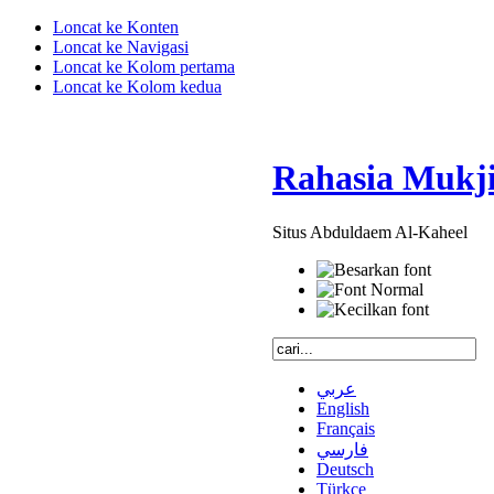
Loncat ke Konten
Loncat ke Navigasi
Loncat ke Kolom pertama
Loncat ke Kolom kedua
Rahasia Mukji
Situs Abduldaem Al-Kaheel
عربي
English
Français
فارسي
Deutsch
Türkçe