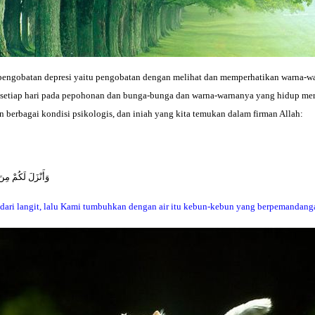
pengobatan depresi yaitu pengobatan dengan melihat dan memperhatikan warna-war
 setiap hari pada pepohonan dan bunga-bunga dan warna-warnanya yang hidup meru
an berbagai kondisi psikologis, dan iniah yang kita temukan dalam firman Allah:
وَأَنْزَلَ لَكُمْ مِنَ
ari langit, lalu Kami tumbuhkan dengan air itu kebun-kebun yang berpemandang