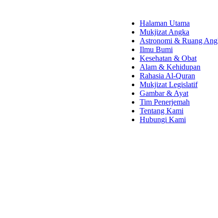
Halaman Utama
Mukjizat Angka
Astronomi & Ruang Ang
Ilmu Bumi
Kesehatan & Obat
Alam & Kehidupan
Rahasia Al-Quran
Mukjizat Legislatif
Gambar & Ayat
Tim Penerjemah
Tentang Kami
Hubungi Kami