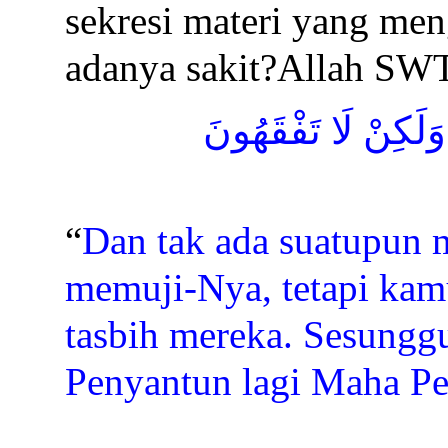
sekresi materi yang me
adanya sakit?Allah SWT
وَلَكِنْ لَا تَفْقَهُونَ
“
Dan tak ada suatupun 
memuji-Nya, tetapi kamu
tasbih mereka. Sesungg
Penyantun lagi Maha 