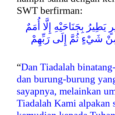
SWT berfirman:
يَطِيرُ بِجَنَاحَيْهِ إِلَّا أُمَمٌ
نْ شَيْءٍ ثُمَّ إِلَى رَبِّهِمْ
“
Dan Tiadalah binatang
dan burung-burung yan
sayapnya, melainkan uma
Tiadalah Kami alpakan 