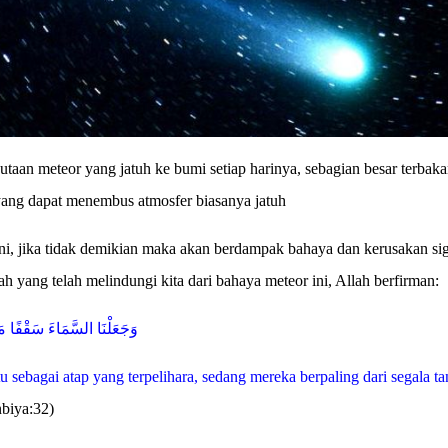
taan meteor yang jatuh ke bumi setiap harinya, sebagian besar terbaka
yang dapat menembus atmosfer biasanya jatuh
ni, jika tidak demikian maka akan berdampak bahaya dan kerusakan si
h yang telah melindungi kita dari bahaya meteor ini, Allah berfirman:
وَجَعَلْنَا السَّمَاءَ سَقْفًا 
 sebagai atap yang terpelihara, sedang mereka berpaling dari segala t
nbiya:32)