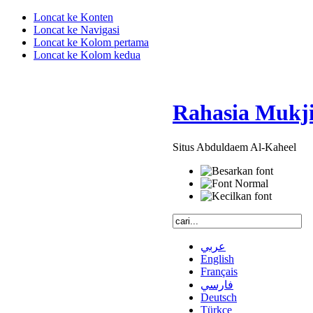
Loncat ke Konten
Loncat ke Navigasi
Loncat ke Kolom pertama
Loncat ke Kolom kedua
Rahasia Mukji
Situs Abduldaem Al-Kaheel
عربي
English
Français
فارسي
Deutsch
Türkçe