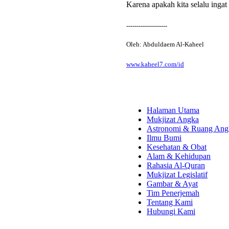
Karena apakah kita selalu ingat
--------------------
Oleh: Abduldaem Al-Kaheel
www.kaheel7.com/id
Halaman Utama
Mukjizat Angka
Astronomi & Ruang Ang
Ilmu Bumi
Kesehatan & Obat
Alam & Kehidupan
Rahasia Al-Quran
Mukjizat Legislatif
Gambar & Ayat
Tim Penerjemah
Tentang Kami
Hubungi Kami