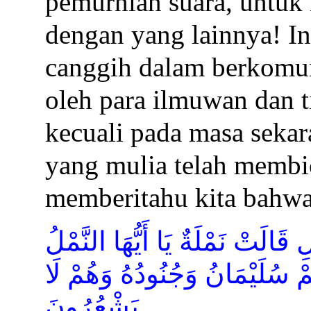
pemurnian suara, untuk
dengan yang lainnya! In
canggih dalam berkomun
oleh para ilmuwan dan
kecuali pada masa sekar
yang mulia telah membic
memberitahu kita bahwa
 قَالَتْ نَمْلَةٌ يَا أَيُّهَا النَّمْلُ
ْ سُلَيْمَانُ وَجُنُودُهُ وَهُمْ لَا
يَشْعُرُونَ