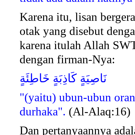
Karena itu, lisan berger
otak yang disebut deng
karena itulah Allah SW
dengan firman-Nya:
نَاصِيَةٍ كَاذِبَةٍ خَاطِئَةٍ
"(yaitu) ubun-ubun ora
durhaka".
(Al-Alaq:16)
Dan pertanyaannya adal