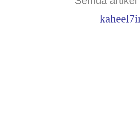
Semua artikel 
kaheel7