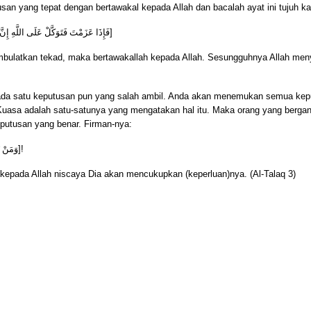
an yang tepat dengan bertawakal kepada Allah dan bacalah ayat ini tujuh kali
فَإِذَا عَزَمْتَ فَتَوَكَّلْ عَلَى اللَّهِ إِنّ
]
bulatkan tekad, maka bertawakallah kepada Allah. Sesungguhnya Allah meny
n ada satu keputusan pun yang salah ambil. Anda akan menemukan semua k
uasa adalah satu-satunya yang mengatakan hal itu. Maka orang yang bergan
putusan yang benar. Firman-nya:
وَمَنْ ي
]!
 kepada Allah niscaya Dia akan mencukupkan (keperluan)nya.
(Al-Talaq 3)