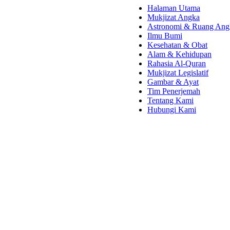
Halaman Utama
Mukjizat Angka
Astronomi & Ruang Ang
Ilmu Bumi
Kesehatan & Obat
Alam & Kehidupan
Rahasia Al-Quran
Mukjizat Legislatif
Gambar & Ayat
Tim Penerjemah
Tentang Kami
Hubungi Kami