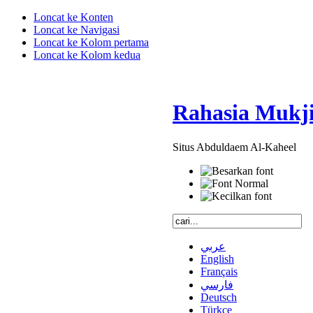
Loncat ke Konten
Loncat ke Navigasi
Loncat ke Kolom pertama
Loncat ke Kolom kedua
Rahasia Mukji
Situs Abduldaem Al-Kaheel
عربي
English
Français
فارسي
Deutsch
Türkçe