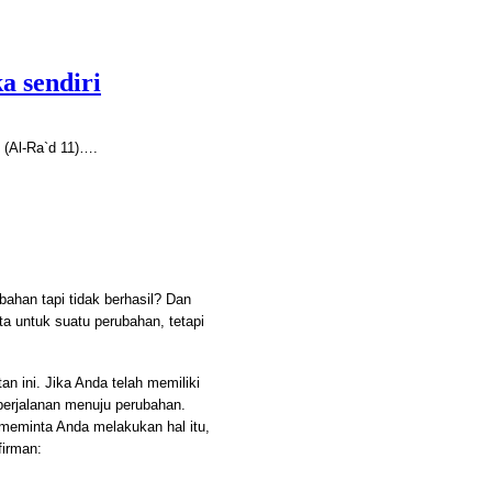
a sendiri
(Al-Ra`d 11)
….
han tapi tidak berhasil? Dan
a untuk suatu perubahan, tetapi
n ini. Jika Anda telah memiliki
erjalanan menuju perubahan.
 meminta Anda melakukan hal itu,
firman: