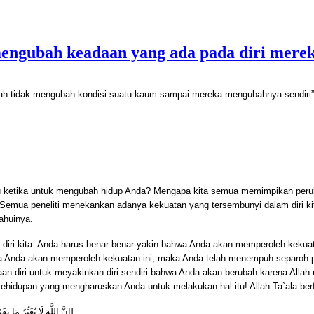
engubah keadaan yang ada pada diri merek
lah tidak mengubah kondisi suatu kaum sampai mereka mengubahnya sendiri” 
u ketika untuk mengubah hidup Anda?
Mengapa kita semua memimpikan peruba
? Semua peneliti menekankan adanya kekuatan yang tersembunyi dalam diri kit
ahuinya.
p diri kita. Anda harus benar-benar yakin bahwa Anda akan memperoleh kekuata
a Anda akan memperoleh kekuatan ini, maka Anda telah menempuh separoh p
n diri untuk meyakinkan diri sendiri bahwa Anda akan berubah karena Allah
ehidupan yang mengharuskan Anda untuk melakukan hal itu! Allah Ta`ala ber
إِنَّ اللَّهَ لَا يُغَيِّرُ مَا ب
]