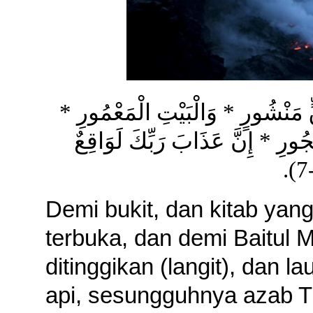
 مَنْشُورٍ * وَالْبَيْتِ الْمَعْمُورِ
ورِ * إِنَّ عَذَابَ رَبِّكَ لَوَاقِعٌ
Demi bukit, dan kitab yang
terbuka, dan demi Baitul 
ditinggikan (langit), dan 
api, sesungguhnya azab Tu