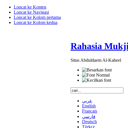
Loncat ke Konten
Loncat ke Navigasi
Loncat ke Kolom pertama
Loncat ke Kolom kedua
Rahasia Mukji
Situs Abduldaem Al-Kaheel
عربي
English
Français
فارسي
Deutsch
Türkçe