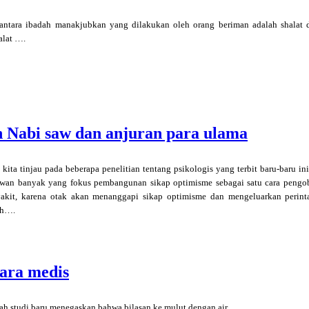
antara ibadah manakjubkan yang dilakukan oleh orang beriman adalah shalat 
alat ….
 Nabi saw dan anjuran para ulama
a kita tinjau pada beberapa penelitian tentang psikologis yang terbit baru-baru 
wan banyak yang fokus pembangunan sikap optimisme sebagai satu cara pengob
akit, karena otak akan menanggapi sikap optimisme dan mengeluarkan perin
uh….
ara medis
ah studi baru menegaskan bahwa bilasan ke mulut dengan air ….