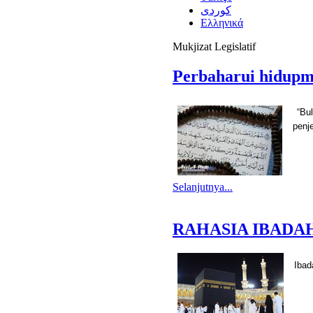
كوردى
Ελληνικά
Mukjizat Legislatif
Perbaharui hidupm
“Bu
penj
Selanjutnya...
RAHASIA IBADAH
Ibad