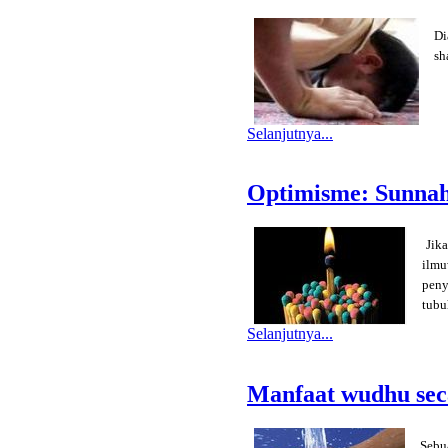
Di
sh
Selanjutnya...
Optimisme: Sunnah
Jik
ilmu
peny
tub
Selanjutnya...
Manfaat wudhu sec
Sebu