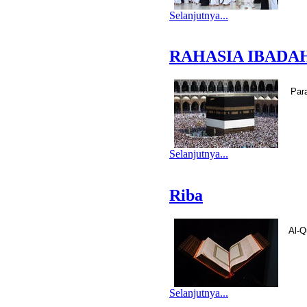
Selanjutnya...
RAHASIA IBADAH
Par
Selanjutnya...
Riba
Al-Q
Selanjutnya...