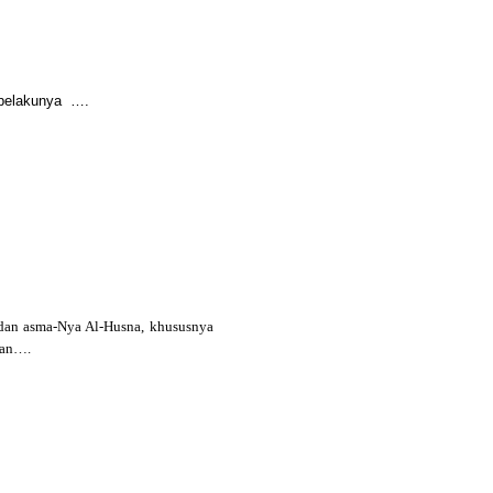
 pelakunya
….
 dan asma-Nya Al-Husna, khususnya
kan….