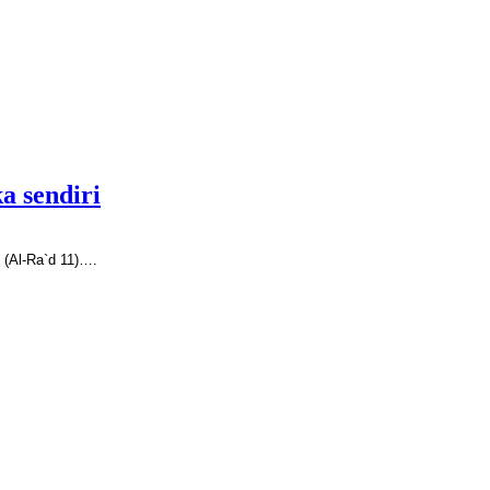
a sendiri
(Al-Ra`d 11)
….