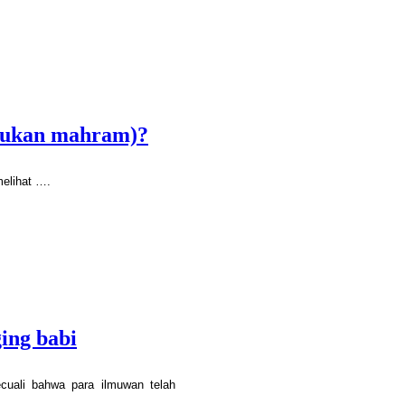
bukan mahram)?
elihat ….
ing babi
ecuali bahwa para ilmuwan telah