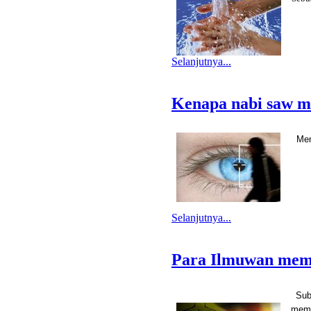
Selanjutnya...
Kenapa nabi saw m
Men
Selanjutnya...
Para Ilmuwan memb
Sub
memb