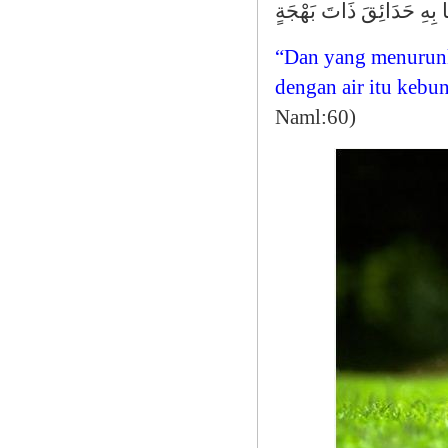
نَا بِهِ حَدَائِقَ ذَاتَ بَهْجَةٍ
“Dan yang menurunk
dengan air itu keb
Naml:60)