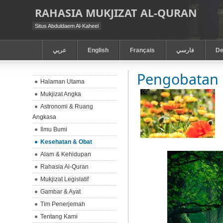
RAHASIA MUKJIZAT AL-QURAN
Situs Abduldaem Al-Kaheel
عربي
English
Français
فارسي
De
Pengobatan 
Halaman Utama
Mukjizat Angka
Astronomi & Ruang
Angkasa
Ilmu Bumi
Kesehatan & Obat
Alam & Kehidupan
Rahasia Al-Quran
Mukjizat Legislatif
Gambar & Ayat
Tim Penerjemah
Tentang Kami